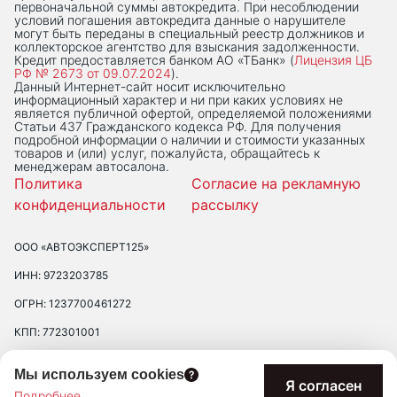
первоначальной суммы автокредита. При несоблюдении
условий погашения автокредита данные о нарушителе
могут быть переданы в специальный реестр должников и
коллекторское агентство для взыскания задолженности.
Кредит предоставляется банком АО «ТБанк» (
Лицензия ЦБ
РФ № 2673 от 09.07.2024
).
Данный Интернет-сaйт носит исключительно
информационный характер и ни при каких условиях не
является публичной офертой, определяемой положениями
Статьи 437 Гражданского кодекса РФ. Для получения
подробной информации о наличии и стоимости указанных
товаров и (или) услуг, пожалуйста, обращайтесь к
менеджерам автосалона.
Политика
Согласие на рекламную
конфиденциальности
рассылку
ООО «АВТОЭКСПЕРТ125»
ИНН: 9723203785
ОГРН: 1237700461272
КПП: 772301001
ЮРИДИЧЕСКИЙ АДРЕС: 109390 ГОР. МОСКВА, УЛ. ЛЮБЛИНСКАЯ, Д.
Мы используем cookies
47, ПОМ. 2/Н
Я согласен
Подробнее