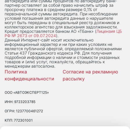
автокредита или суммы процентов по автокредиту банк-
партнер оставляет за собой право начислить штраф за
просрочку платежа в среднем размере 0,1% от
первоначальной суммы автокредита. При несоблюдении
условий погашения автокредита данные о нарушителе
могут быть переданы в специальный реестр должников и
коллекторское агентство для взыскания задолженности.
Кредит предоставляется банком АО «ТБанк» (
Лицензия ЦБ
РФ № 2673 от 09.07.2024
).
Данный Интернет-сaйт носит исключительно
информационный характер и ни при каких условиях не
является публичной офертой, определяемой положениями
Статьи 437 Гражданского кодекса РФ. Для получения
подробной информации о наличии и стоимости указанных
товаров и (или) услуг, пожалуйста, обращайтесь к
менеджерам автосалона.
Политика
Согласие на рекламную
конфиденциальности
рассылку
ООО «АВТОЭКСПЕРТ125»
ИНН: 9723203785
ОГРН: 1237700461272
КПП: 772301001
ЮРИДИЧЕСКИЙ АДРЕС: 109390 ГОР. МОСКВА, УЛ. ЛЮБЛИНСКАЯ, Д.