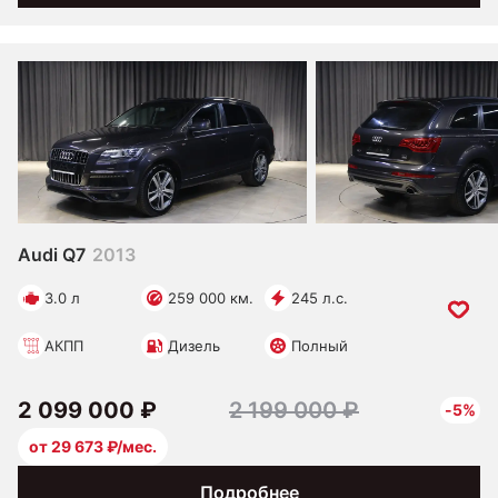
Audi Q7
2013
3.0 л
259 000 км.
245 л.с.
АКПП
Дизель
Полный
2 099 000 ₽
2 199 000 ₽
-5%
от 29 673 ₽/мес.
Подробнее