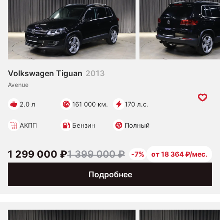
Volkswagen Tiguan
2013
Avenue
2.0 л
161 000 км.
170 л.с.
АКПП
Бензин
Полный
1 299 000 ₽
1 399 000 ₽
-7%
от 18 364 ₽/мес.
Подробнее