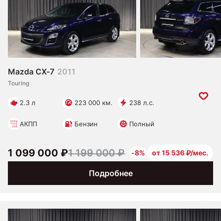
Mazda CX-7
2011
Touring
2.3 л
223 000 км.
238 л.с.
АКПП
Бензин
Полный
1 099 000 ₽
1 199 000 ₽
-8%
от 15 536 ₽/мес.
Подробнее