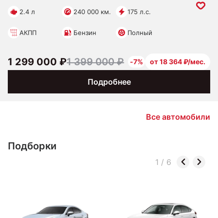
2.4 л
240 000 км.
175 л.с.
АКПП
Бензин
Полный
1 299 000 ₽
1 399 000 ₽
-7%
от 18 364 ₽/мес.
Подробнее
Все автомобили
Подборки
1
/
6
Седаны
Хэтчбек
Для
такси