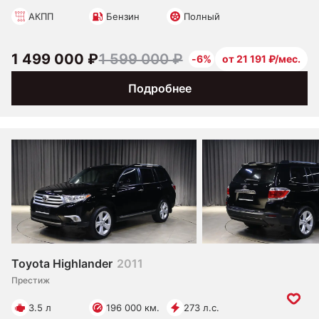
АКПП
Бензин
Полный
1 499 000 ₽
1 599 000 ₽
-6%
от 21 191 ₽/мес.
Подробнее
Toyota Highlander
2011
Престиж
3.5 л
196 000 км.
273 л.с.