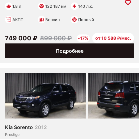
1.8 л
122 187 км.
140 л.с.
АКПП
Бензин
Полный
749 000 ₽
899 000 ₽
-17%
от 10 588 ₽/мес.
Подробнее
Kia Sorento
2012
Prestige