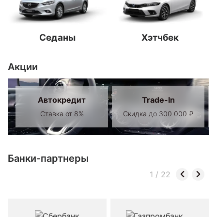
Седаны
Хэтчбек
Акции
Автокредит
Trade-In
Ставка от 8%
Скидка до 300 000 ₽
Банки-партнеры
1
/
22