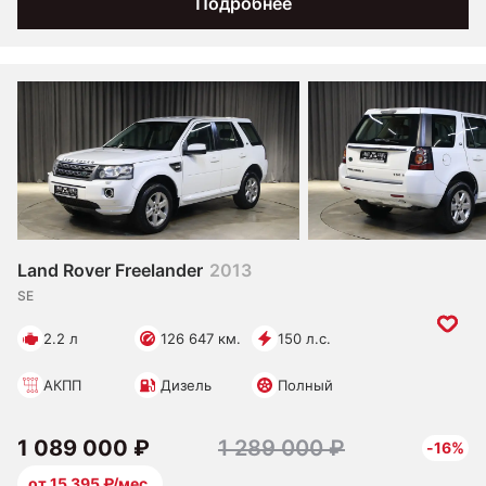
Подробнее
Land Rover Freelander
2013
SE
2.2 л
126 647 км.
150 л.с.
АКПП
Дизель
Полный
1 089 000 ₽
1 289 000 ₽
-16%
от 15 395 ₽/мес.