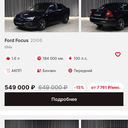
Ford Focus
2006
Ghia
1.6 л
184 000 км.
100 л.с.
АКПП
Бензин
Передний
549 000 ₽
649 000 ₽
-15%
от 7 761 ₽/мес.
Подробнее