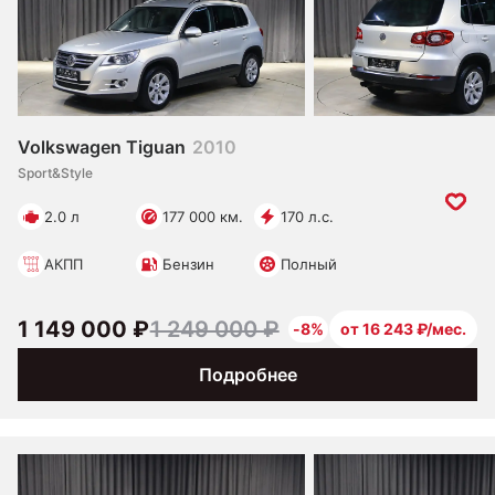
Volkswagen Tiguan
2010
Sport&Style
2.0 л
177 000 км.
170 л.с.
АКПП
Бензин
Полный
1 149 000 ₽
1 249 000 ₽
-8%
от 16 243 ₽/мес.
Подробнее