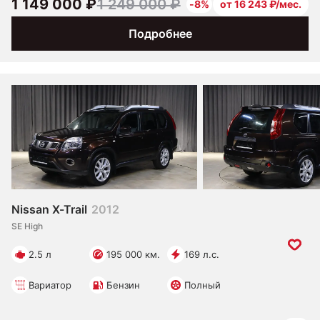
1 149 000 ₽
1 249 000 ₽
-8%
от 16 243 ₽/мес.
Подробнее
Nissan X-Trail
2012
SE High
2.5 л
195 000 км.
169 л.с.
Вариатор
Бензин
Полный