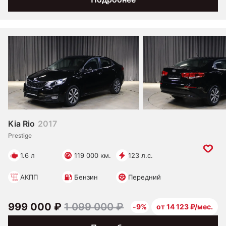
Kia Rio
2017
Prestige
1.6 л
119 000 км.
123 л.с.
АКПП
Бензин
Передний
999 000 ₽
1 099 000 ₽
-9%
от 14 123 ₽/мес.