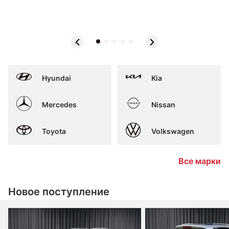
Популярные
Hyundai
Kia
марки
Mercedes
Nissan
Toyota
Volkswagen
Все марки
Новое поступление