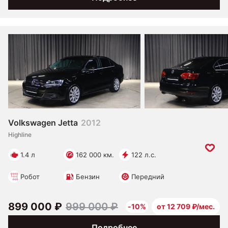
Volkswagen Jetta
2012
Highline
1.4 л
162 000 км.
122 л.с.
Робот
Бензин
Передний
899 000 ₽
999 000 ₽
-10%
от 12 709 ₽/мес.
Подробнее