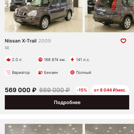
Nissan X-Trail
2009
SE
2.0 л
168 874 км.
141 л.с.
Вариатор
Бензин
Полный
569 000 ₽
669 000 ₽
-15%
от 8 044 ₽/мес.
Подробнее