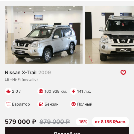
Nissan X-Trail
2009
LE +Hi-Fi (metallic)
2.0 л
160 938 км.
141 л.с.
Вариатор
Бензин
Полный
579 000 ₽
679 000 ₽
-15%
от 8 185 ₽/мес.