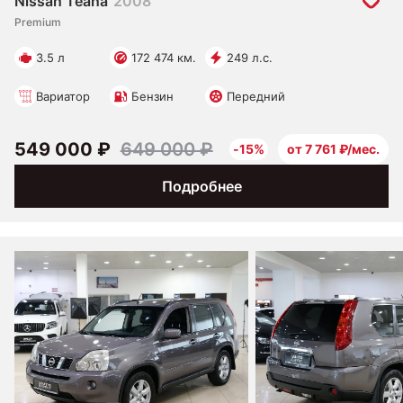
Nissan Teana
2008
Premium
3.5 л
172 474 км.
249 л.с.
Вариатор
Бензин
Передний
549 000 ₽
649 000 ₽
-15%
от 7 761 ₽/мес.
Подробнее