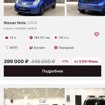
Nissan Note
2008
Luxury +climate-control
1.6 л
184 511 км.
110 л.с.
АКПП
Бензин
Передний
399 000 ₽
449 000 ₽
-11%
от 5 641 ₽/мес.
Подробнее