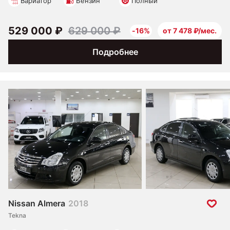
Вариатор
Бензин
Полный
529 000 ₽
629 000 ₽
-16%
от 7 478 ₽/мес.
Подробнее
Nissan Almera
2018
Tekna