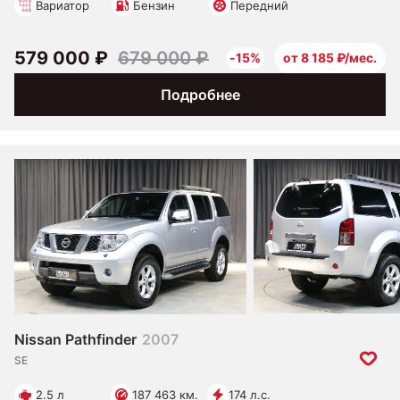
Вариатор
Бензин
Передний
579 000 ₽
679 000 ₽
-15%
от 8 185 ₽/мес.
Подробнее
Nissan Pathfinder
2007
SE
2.5 л
187 463 км.
174 л.с.