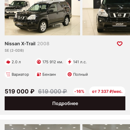
Nissan X-Trail
2008
SE (2-GDB)
2.0 л
175 912 км.
141 л.с.
Вариатор
Бензин
Полный
519 000 ₽
619 000 ₽
-16%
от 7 337 ₽/мес.
Подробнее