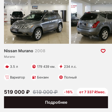
Nissan Murano
2008
Murano
3.5 л
179 439 км.
234 л.с.
Вариатор
Бензин
Полный
519 000 ₽
619 000 ₽
-16%
от 7 337 ₽/мес.
Подробнее