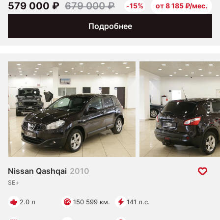
579 000 ₽
679 000 ₽
-15%
от 8 185 ₽/мес.
Подробнее
Nissan Qashqai
2010
SE+
2.0 л
150 599 км.
141 л.с.