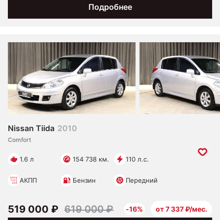
Подробнее
Nissan Tiida
2010
Comfort
1.6 л
154 738 км.
110 л.с.
АКПП
Бензин
Передний
519 000 ₽
619 000 ₽
-16%
от 7 337 ₽/мес.