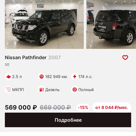
Nissan Pathfinder
2007
XE
2.5 л
182 949 км.
174 л.с.
МКПП
Дизель
Полный
569 000 ₽
669 000 ₽
-15%
от 8 044 ₽/мес.
Подробнее