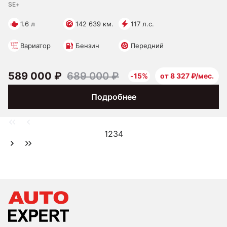
SE+
1.6 л
142 639 км.
117 л.с.
Вариатор
Бензин
Передний
589 000 ₽
689 000 ₽
-15%
от 8 327 ₽/мес.
Подробнее
1
2
3
4