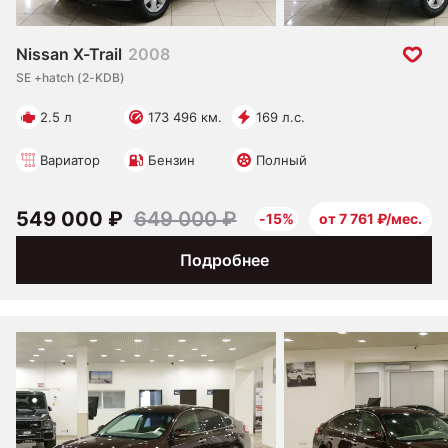
Nissan X-Trail
2008
SE +hatch (2-KDB)
2.5 л
173 496 км.
169 л.с.
Вариатор
Бензин
Полный
549 000 ₽
649 000 ₽
-15%
от 7 761 ₽/мес.
Подробнее