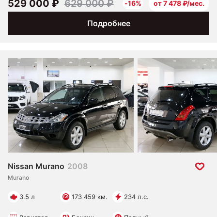
529 000 ₽
629 000 ₽
-16%
от 7 478 ₽/мес.
Подробнее
Nissan Murano
2008
Murano
3.5 л
173 459 км.
234 л.с.