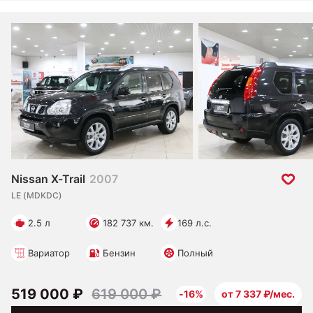
Nissan X-Trail
2007
LE (MDKDC)
2.5 л
182 737 км.
169 л.с.
Вариатор
Бензин
Полный
519 000 ₽
619 000 ₽
-16%
от 7 337 ₽/мес.