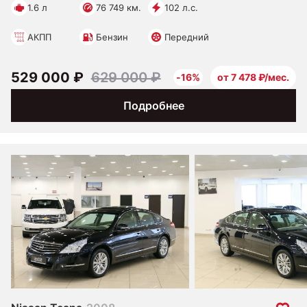
1.6 л
76 749 км.
102 л.с.
АКПП
Бензин
Передний
529 000 ₽
629 000 ₽
-16%
от 7 478 ₽/мес.
Подробнее