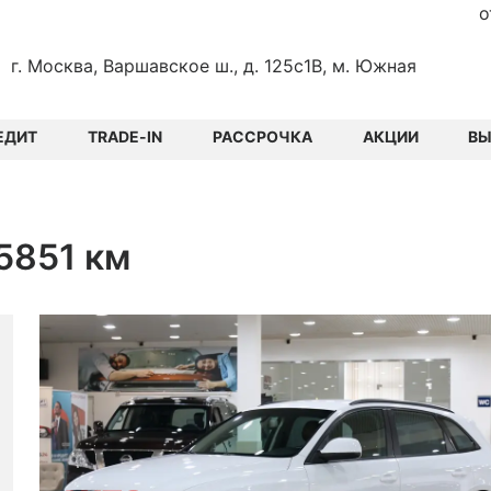
о
г. Москва, Варшавское ш., д. 125с1В, м. Южная
ЕДИТ
TRADE-IN
РАССРОЧКА
АКЦИИ
В
65851 км