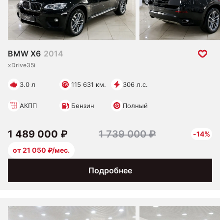
BMW X6
2014
xDrive35i
3.0 л
115 631 км.
306 л.с.
АКПП
Бензин
Полный
1 489 000 ₽
1 739 000 ₽
-14%
от 21 050 ₽/мес.
Подробнее