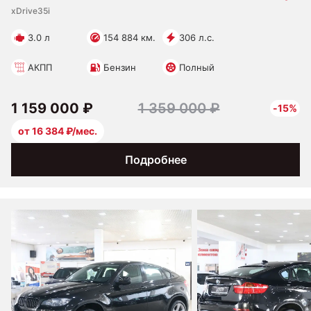
xDrive35i
3.0 л
154 884 км.
306 л.с.
АКПП
Бензин
Полный
1 159 000 ₽
1 359 000 ₽
-15%
от 16 384 ₽/мес.
Подробнее