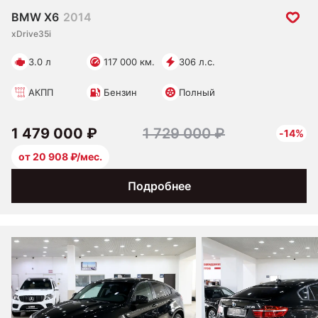
BMW X6
2014
xDrive35i
3.0 л
117 000 км.
306 л.с.
АКПП
Бензин
Полный
1 479 000 ₽
1 729 000 ₽
-14%
от 20 908 ₽/мес.
Подробнее