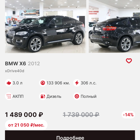
BMW X6
2012
xDrive40d
3.0 л
133 906 км.
306 л.с.
АКПП
Дизель
Полный
1 489 000 ₽
1 739 000 ₽
-14%
от 21 050 ₽/мес.
Подробнее