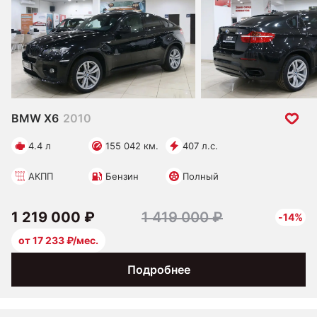
BMW X6
2010
4.4 л
155 042 км.
407 л.с.
АКПП
Бензин
Полный
1 219 000 ₽
1 419 000 ₽
-14%
от 17 233 ₽/мес.
Подробнее