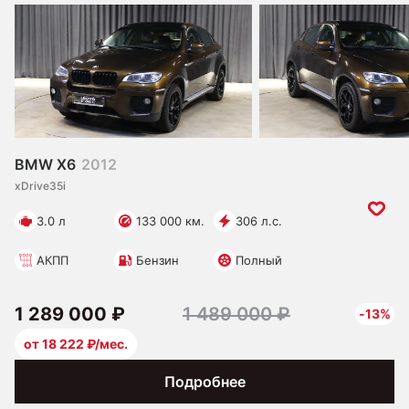
BMW X6
2012
xDrive35i
3.0 л
133 000 км.
306 л.с.
АКПП
Бензин
Полный
1 289 000 ₽
1 489 000 ₽
-13%
от 18 222 ₽/мес.
Подробнее