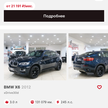
от 21 191 ₽/мес.
Подробнее
BMW X6
2012
xDrive30d
3.0 л
131 079 км.
245 л.с.