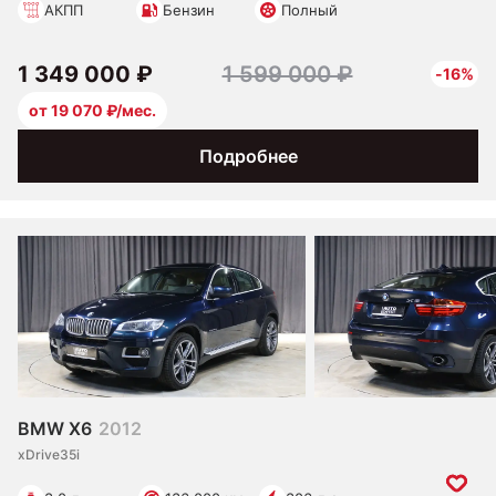
АКПП
Бензин
Полный
1 349 000 ₽
1 599 000 ₽
-16%
от 19 070 ₽/мес.
Подробнее
BMW X6
2012
xDrive35i