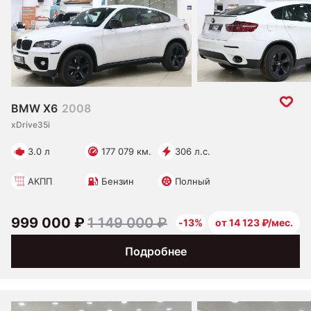
BMW X6
2008
xDrive35i
3.0 л
177 079 км.
306 л.с.
АКПП
Бензин
Полный
999 000 ₽
1 149 000 ₽
-13%
от 14 123 ₽/мес.
Подробнее