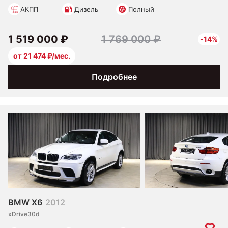
АКПП
Дизель
Полный
1 519 000 ₽
1 769 000 ₽
-14%
от 21 474 ₽/мес.
Подробнее
BMW X6
2012
xDrive30d