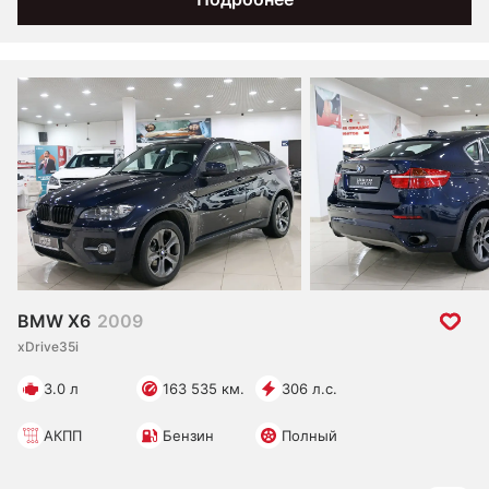
BMW X6
2009
xDrive35i
3.0 л
163 535 км.
306 л.с.
АКПП
Бензин
Полный