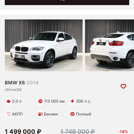
BMW X6
2014
xDrive35i
3.0 л
113 000 км.
306 л.с.
АКПП
Бензин
Полный
1 499 000 ₽
1 749 000 ₽
-14%