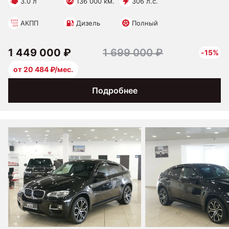
3.0 л
136 000 км.
306 л.с.
АКПП
Дизель
Полный
1 449 000 ₽
1 699 000 ₽
-15%
от 20 484 ₽/мес.
Подробнее