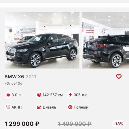
BMW X6
2011
xDrive40d
3.0 л
142 267 км.
306 л.с.
АКПП
Дизель
Полный
1 299 000 ₽
1 499 000 ₽
-13%