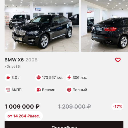
BMW X6
2008
xDrive35i
3.0 л
173 567 км.
306 л.с.
АКПП
Бензин
Полный
1 009 000 ₽
1 209 000 ₽
-17%
от 14 264 ₽/мес.
Подробнее