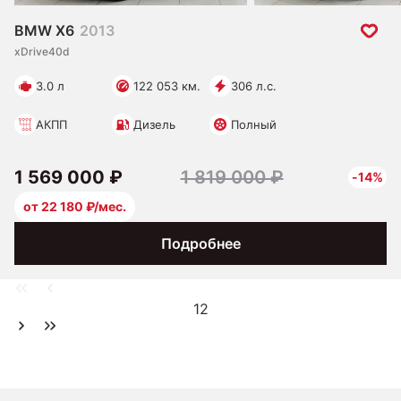
BMW X6
2013
xDrive40d
3.0 л
122 053 км.
306 л.с.
АКПП
Дизель
Полный
1 569 000 ₽
1 819 000 ₽
-14%
от 22 180 ₽/мес.
Подробнее
1
2