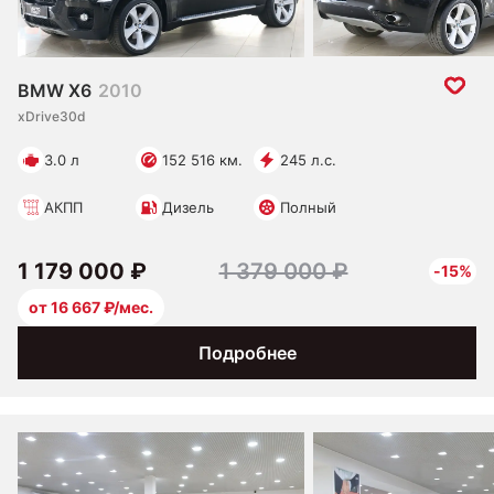
BMW X6
2010
xDrive30d
3.0 л
152 516 км.
245 л.с.
АКПП
Дизель
Полный
1 179 000 ₽
1 379 000 ₽
-15%
от 16 667 ₽/мес.
Подробнее