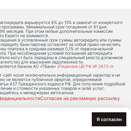
автокредита варьируется 8% до 15% и зависит от конкретного
й программы. Минимальный срок погашения от 61 дня,
 96 месяцев. При этом любые дополнительные комиссии
to Expert» не взимаются.
вращения в условленный срок суммы автокредита или суммы
токредиту банк-партнер оставляет за собой право начислить
чку платежа в среднем размере 0,1% от первоначальной
ита. При несоблюдении условий погашения автокредита
теле могут быть переданы в специальный реестр должников
 агентство для взыскания задолженности.
вляется банком АО «ТБанк» (
Лицензия ЦБ РФ № 2673 от
-сaйт носит исключительно информационный характер и ни
иях не является публичной офертой, определяемой
тьи 437 Гражданского кодекса РФ. Для получения подробной
личии и стоимости указанных товаров и (или) услуг,
ращайтесь к менеджерам автосалона.
фиденциальности
Согласие на рекламную рассылку
Я согласен