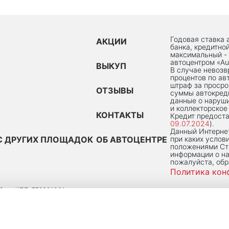
Годовая ставка 
АКЦИИ
банка, кредитно
максимальный -
автоцентром «Au
ВЫКУП
В случае невоз
процентов по ав
штраф за просро
ОТЗЫВЫ
суммы автокред
данные о наруши
и коллекторское
КОНТАКТЫ
Кредит предоста
09.07.2024
).
Данный Интернет
С ДРУГИХ ПЛОЩАДОК
ОБ АВТОЦЕНТРЕ
при каких услов
положениями Ста
информации о на
пожалуйста, об
Политика кон
2
КПП: 772301001
 ПОМ. 2/Н