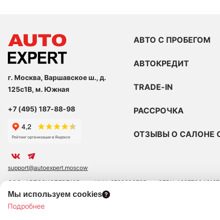
АВТО С ПРОБЕГОМ
АВТОКРЕДИТ
г. Москва, Варшавское ш., д.
TRADE-IN
125с1В, м. Южная
+7 (495) 187-88-98
РАССРОЧКА
ОТЗЫВЫ О САЛОНЕ 
support@autoexpert.moscow
ООО «АВТОЭКСПЕРТ125»
ИНН: 9723203785
ОГРН: 123770046127
Мы используем cookies
ЮРИДИЧЕСКИЙ АДРЕС: 109390 ГОР. МОСКВА, УЛ. ЛЮБЛИНСКАЯ, Д. 47,
Подробнее