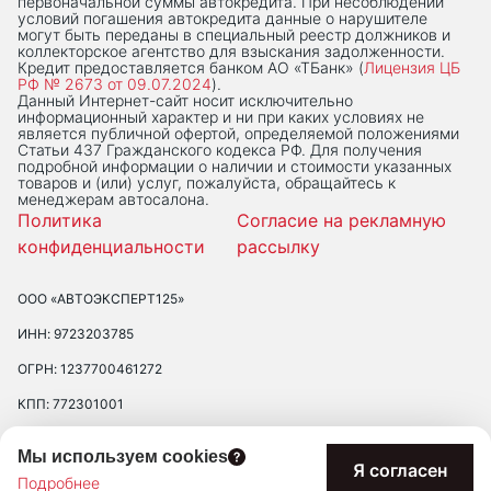
первоначальной суммы автокредита. При несоблюдении
условий погашения автокредита данные о нарушителе
могут быть переданы в специальный реестр должников и
коллекторское агентство для взыскания задолженности.
Кредит предоставляется банком АО «ТБанк» (
Лицензия ЦБ
РФ № 2673 от 09.07.2024
).
Данный Интернет-сaйт носит исключительно
информационный характер и ни при каких условиях не
является публичной офертой, определяемой положениями
Статьи 437 Гражданского кодекса РФ. Для получения
подробной информации о наличии и стоимости указанных
товаров и (или) услуг, пожалуйста, обращайтесь к
менеджерам автосалона.
Политика
Согласие на рекламную
конфиденциальности
рассылку
ООО «АВТОЭКСПЕРТ125»
ИНН: 9723203785
ОГРН: 1237700461272
КПП: 772301001
ЮРИДИЧЕСКИЙ АДРЕС: 109390 ГОР. МОСКВА, УЛ. ЛЮБЛИНСКАЯ, Д.
Мы используем cookies
47, ПОМ. 2/Н
Я согласен
Подробнее