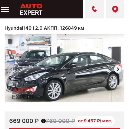
Hyundai i40 I 2.0 АКПП, 126849 км
1
/
14
669 000 ₽
769 000 ₽
от 9 457 ₽/ мес.