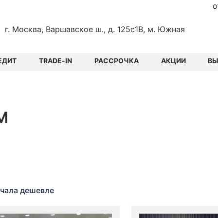
о
г. Москва, Варшавское ш., д. 125с1В, м. Южная
ЕДИТ
TRADE-IN
РАССРОЧКА
АКЦИИ
В
М
чала дешевле