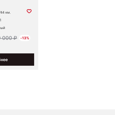
744 км.
П
ный
9 000 ₽
-13%
бнее