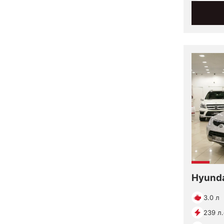
Hyunda
3.0 л
239 л.