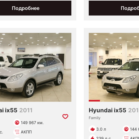
Подробнее
Подро
i ix55
2011
Hyundai ix55
201
Family
149 967 км.
3.0 л
144 
с.
АКПП
239 л.с.
АКП