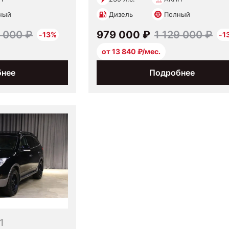
ный
Дизель
Полный
9 000 ₽
979 000 ₽
1 129 000 ₽
-13%
-1
от 13 840 ₽/мес.
бнее
Подробнее
1