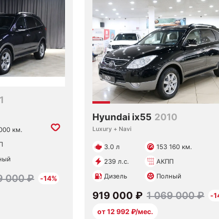
1
Hyundai ix55
2010
Luxury + Navi
000 км.
П
3.0 л
153 160 км.
ный
239 л.с.
АКПП
Дизель
Полный
9 000 ₽
-14%
919 000 ₽
1 069 000 ₽
-1
от 12 992 ₽/мес.