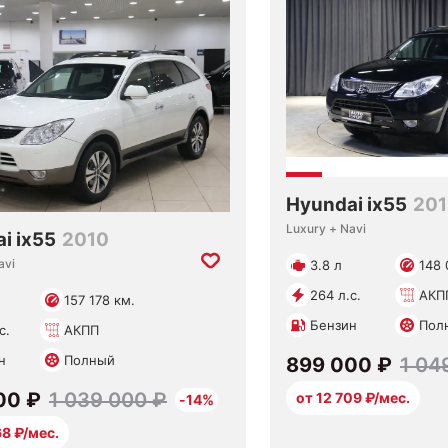
Hyundai ix55
201
Luxury + Navi
i ix55
2010
avi
3.8 л
148 
264 л.с.
АКП
157 178 км.
Бензин
Пол
с.
АКПП
н
Полный
899 000 ₽
1 04
00 ₽
1 039 000 ₽
от 12 709 ₽/мес.
-14%
68 ₽/мес.