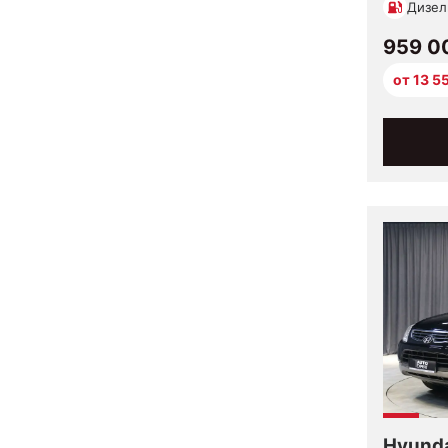
Дизел
959 0
от 13 5
Hyunda