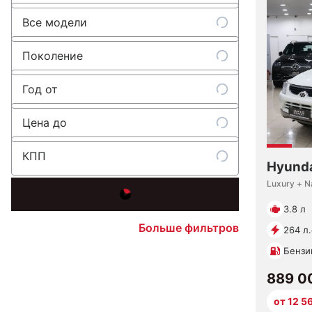
Все модели
Поколение
Год от
Цена до
КПП
Hyunda
Luxury + N
3.8 л
Больше фильтров
264 л.
Бензи
889 0
от 12 5