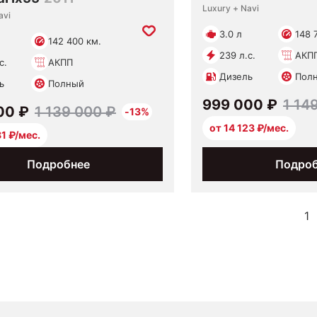
Luxury + Navi
avi
3.0 л
148 
142 400 км.
239 л.с.
АКП
с.
АКПП
Дизель
Пол
ь
Полный
999 000 ₽
1 14
00 ₽
1 139 000 ₽
-13%
от 14 123 ₽/мес.
81 ₽/мес.
Подробнее
Подро
1