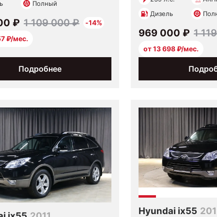
ь
Полный
Дизель
Пол
00 ₽
1 109 000 ₽
-14%
969 000 ₽
1 11
57 ₽/мес.
от 13 698 ₽/мес.
Подробнее
Подро
Hyundai ix55
201
i ix55
2011