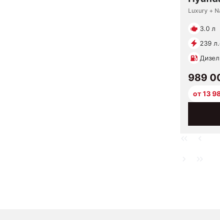
Luxury + N
3.0 л
239 л.
Дизел
989 0
от 13 9