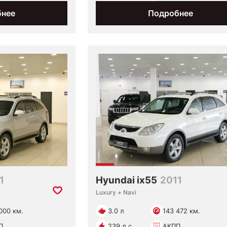
бнее
Подробнее
1
Hyundai ix55
2011
Luxury + Navi
000 км.
3.0 л
143 472 км.
П
239 л.с.
АКПП