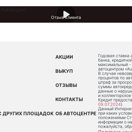
Отзыв клиента
Годовая ставка 
АКЦИИ
банка, кредитно
максимальный -
автоцентром «Au
ВЫКУП
В случае невоз
процентов по ав
штраф за просро
ОТЗЫВЫ
суммы автокред
данные о наруши
и коллекторское
КОНТАКТЫ
Кредит предоста
09.07.2024
).
Данный Интернет
С ДРУГИХ ПЛОЩАДОК
ОБ АВТОЦЕНТРЕ
при каких услов
положениями Ста
информации о на
пожалуйста, об