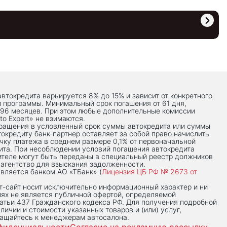
автокредита варьируется 8% до 15% и зависит от конкретного
й программы. Минимальный срок погашения от 61 дня,
 96 месяцев. При этом любые дополнительные комиссии
to Expert» не взимаются.
вращения в условленный срок суммы автокредита или суммы
токредиту банк-партнер оставляет за собой право начислить
чку платежа в среднем размере 0,1% от первоначальной
ита. При несоблюдении условий погашения автокредита
теле могут быть переданы в специальный реестр должников
 агентство для взыскания задолженности.
вляется банком АО «ТБанк» (
Лицензия ЦБ РФ № 2673 от
-сaйт носит исключительно информационный характер и ни
иях не является публичной офертой, определяемой
тьи 437 Гражданского кодекса РФ. Для получения подробной
личии и стоимости указанных товаров и (или) услуг,
ращайтесь к менеджерам автосалона.