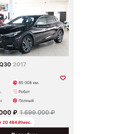
i Q30
2017
85 008 км.
с.
Робот
н
Полный
 000 ₽
1 699 000 ₽
т 20 484 ₽/мес.