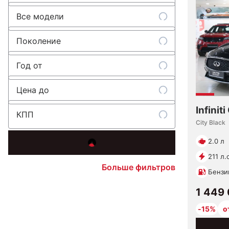
Все модели
Поколение
Год от
Цена до
Infinit
КПП
City Black
2.0 л
211 л.
Больше фильтров
Бензи
1 449
-15%
о