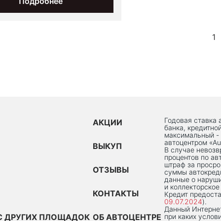
Подробнее
1
Годовая ставка 
АКЦИИ
банка, кредитно
максимальный -
автоцентром «Au
ВЫКУП
В случае невоз
процентов по ав
штраф за просро
ОТЗЫВЫ
суммы автокред
данные о наруши
и коллекторское
КОНТАКТЫ
Кредит предоста
09.07.2024
).
Данный Интернет
С ДРУГИХ ПЛОЩАДОК
ОБ АВТОЦЕНТРЕ
при каких услов