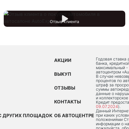
Отзыв клиента
Годовая ставка 
АКЦИИ
банка, кредитно
максимальный -
автоцентром «Au
ВЫКУП
В случае невоз
процентов по ав
штраф за просро
ОТЗЫВЫ
суммы автокред
данные о наруши
и коллекторское
КОНТАКТЫ
Кредит предоста
09.07.2024
).
Данный Интернет
С ДРУГИХ ПЛОЩАДОК
ОБ АВТОЦЕНТРЕ
при каких услов
положениями Ста
информации о на
пожалуйста, об