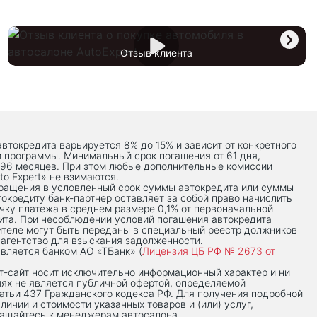
Отзыв клиента
автокредита варьируется 8% до 15% и зависит от конкретного
й программы. Минимальный срок погашения от 61 дня,
 96 месяцев. При этом любые дополнительные комиссии
to Expert» не взимаются.
вращения в условленный срок суммы автокредита или суммы
токредиту банк-партнер оставляет за собой право начислить
чку платежа в среднем размере 0,1% от первоначальной
ита. При несоблюдении условий погашения автокредита
теле могут быть переданы в специальный реестр должников
 агентство для взыскания задолженности.
вляется банком АО «ТБанк» (
Лицензия ЦБ РФ № 2673 от
-сaйт носит исключительно информационный характер и ни
иях не является публичной офертой, определяемой
тьи 437 Гражданского кодекса РФ. Для получения подробной
личии и стоимости указанных товаров и (или) услуг,
ращайтесь к менеджерам автосалона.