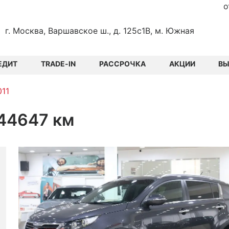
о
г. Москва, Варшавское ш., д. 125с1В, м. Южная
ЕДИТ
TRADE-IN
РАССРОЧКА
АКЦИИ
В
011
 144647 км