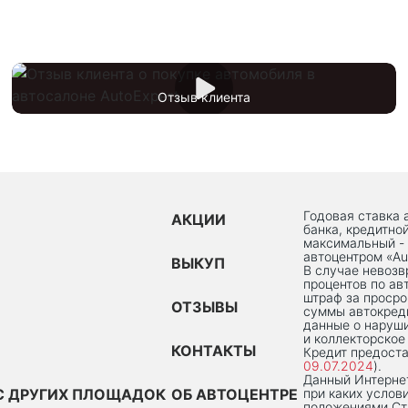
Отзыв клиента
Годовая ставка 
АКЦИИ
банка, кредитно
максимальный -
автоцентром «Au
ВЫКУП
В случае невоз
процентов по ав
штраф за просро
ОТЗЫВЫ
суммы автокред
данные о наруши
и коллекторское
КОНТАКТЫ
Кредит предоста
09.07.2024
).
Данный Интернет
С ДРУГИХ ПЛОЩАДОК
ОБ АВТОЦЕНТРЕ
при каких услов
положениями Ста