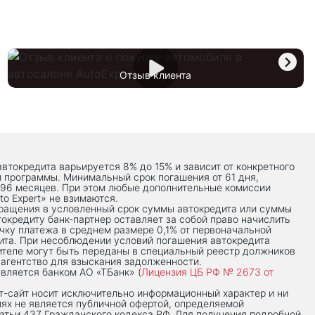
Отзыв клиента
автокредита варьируется 8% до 15% и зависит от конкретного
й программы. Минимальный срок погашения от 61 дня,
 96 месяцев. При этом любые дополнительные комиссии
to Expert» не взимаются.
вращения в условленный срок суммы автокредита или суммы
токредиту банк-партнер оставляет за собой право начислить
чку платежа в среднем размере 0,1% от первоначальной
ита. При несоблюдении условий погашения автокредита
теле могут быть переданы в специальный реестр должников
 агентство для взыскания задолженности.
вляется банком АО «ТБанк» (
Лицензия ЦБ РФ № 2673 от
-сaйт носит исключительно информационный характер и ни
иях не является публичной офертой, определяемой
тьи 437 Гражданского кодекса РФ. Для получения подробной