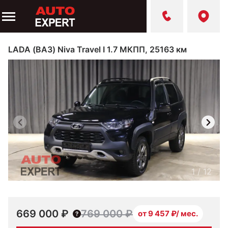
LADA (ВАЗ) Niva Travel I 1.7 МКПП, 25163 км
1
/
12
669 000 ₽
769 000 ₽
от 9 457 ₽/ мес.