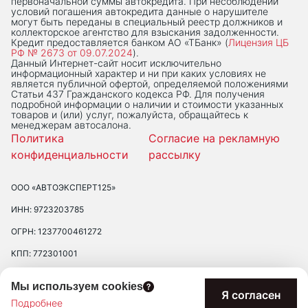
первоначальной суммы автокредита. При несоблюдении
условий погашения автокредита данные о нарушителе
могут быть переданы в специальный реестр должников и
коллекторское агентство для взыскания задолженности.
Кредит предоставляется банком АО «ТБанк» (
Лицензия ЦБ
РФ № 2673 от 09.07.2024
).
Данный Интернет-сaйт носит исключительно
информационный характер и ни при каких условиях не
является публичной офертой, определяемой положениями
Статьи 437 Гражданского кодекса РФ. Для получения
подробной информации о наличии и стоимости указанных
товаров и (или) услуг, пожалуйста, обращайтесь к
менеджерам автосалона.
Политика
Согласие на рекламную
конфиденциальности
рассылку
ООО «АВТОЭКСПЕРТ125»
ИНН: 9723203785
ОГРН: 1237700461272
КПП: 772301001
ЮРИДИЧЕСКИЙ АДРЕС: 109390 ГОР. МОСКВА, УЛ. ЛЮБЛИНСКАЯ, Д.
Мы используем cookies
47, ПОМ. 2/Н
Я согласен
Подробнее