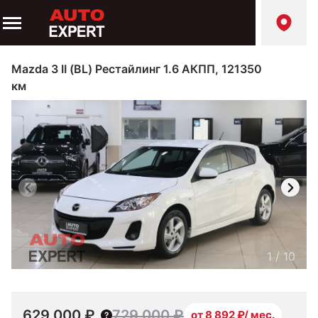
Mazda 3 II (BL) Рестайлинг 1.6 АКПП, 121350
км
1
/
10
629 000 ₽
729 000 ₽
от 8 892 ₽/ мес.