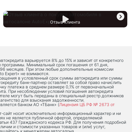
Отзыв клиента
автокредита варьируется 8% до 15% и зависит от конкретного
й программы. Минимальный срок погашения от 61 дня,
 96 месяцев. При этом любые дополнительные комиссии
to Expert» не взимаются.
вращения в условленный срок суммы автокредита или суммы
токредиту банк-партнер оставляет за собой право начислить
чку платежа в среднем размере 0,1% от первоначальной
ита. При несоблюдении условий погашения автокредита
теле могут быть переданы в специальный реестр должников
 агентство для взыскания задолженности.
вляется банком АО «ТБанк» (
Лицензия ЦБ РФ № 2673 от
-сaйт носит исключительно информационный характер и ни
иях не является публичной офертой, определяемой
тьи 437 Гражданского кодекса РФ. Для получения подробной
личии и стоимости указанных товаров и (или) услуг,
ращайтесь к менеджерам автосалона.