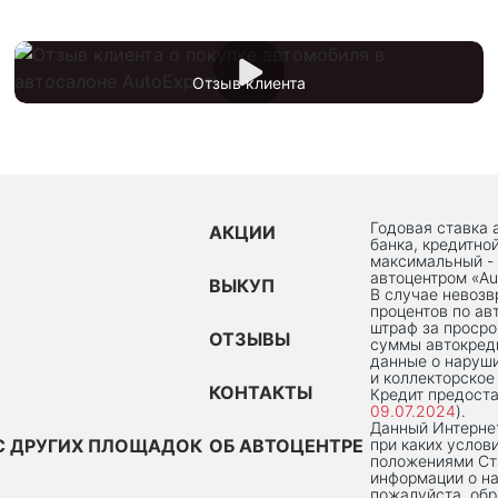
Отзыв клиента
Годовая ставка 
АКЦИИ
банка, кредитно
максимальный -
автоцентром «Au
ВЫКУП
В случае невоз
процентов по ав
штраф за просро
ОТЗЫВЫ
суммы автокред
данные о наруши
и коллекторское
КОНТАКТЫ
Кредит предоста
09.07.2024
).
Данный Интернет
С ДРУГИХ ПЛОЩАДОК
ОБ АВТОЦЕНТРЕ
при каких услов
положениями Ста
информации о на
пожалуйста, об