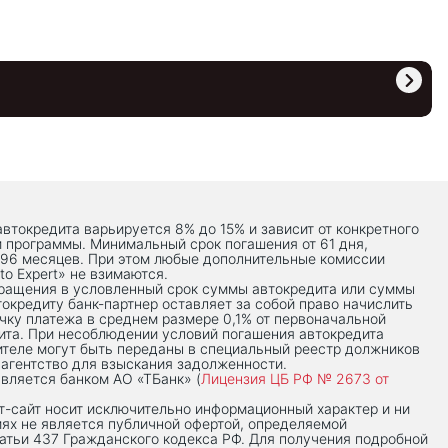
автокредита варьируется 8% до 15% и зависит от конкретного
й программы. Минимальный срок погашения от 61 дня,
 96 месяцев. При этом любые дополнительные комиссии
to Expert» не взимаются.
вращения в условленный срок суммы автокредита или суммы
токредиту банк-партнер оставляет за собой право начислить
чку платежа в среднем размере 0,1% от первоначальной
ита. При несоблюдении условий погашения автокредита
теле могут быть переданы в специальный реестр должников
 агентство для взыскания задолженности.
вляется банком АО «ТБанк» (
Лицензия ЦБ РФ № 2673 от
-сaйт носит исключительно информационный характер и ни
иях не является публичной офертой, определяемой
тьи 437 Гражданского кодекса РФ. Для получения подробной