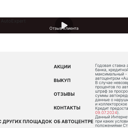
Отзыв клиента
Годовая ставка 
АКЦИИ
банка, кредитно
максимальный -
автоцентром «Au
ВЫКУП
В случае невоз
процентов по ав
штраф за просро
ОТЗЫВЫ
суммы автокред
данные о наруши
и коллекторское
КОНТАКТЫ
Кредит предоста
09.07.2024
).
Данный Интернет
С ДРУГИХ ПЛОЩАДОК
ОБ АВТОЦЕНТРЕ
при каких услов
положениями Ста