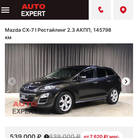
Mazda CX-7 I Рестайлинг 2.3 АКПП, 145798
км
1
/
14
539 000 ₽
639 000 ₽
от 7 620 ₽/ мес.