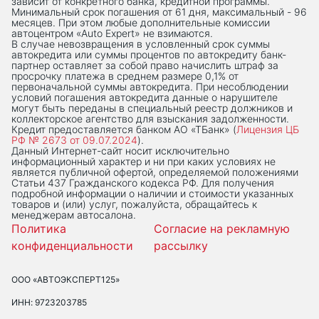
зависит от конкретного банка, кредитной программы.
Минимальный срок погашения от 61 дня, максимальный - 96
месяцев. При этом любые дополнительные комиссии
автоцентром «Auto Expert» не взимаются.
В случае невозвращения в условленный срок суммы
автокредита или суммы процентов по автокредиту банк-
партнер оставляет за собой право начислить штраф за
просрочку платежа в среднем размере 0,1% от
первоначальной суммы автокредита. При несоблюдении
условий погашения автокредита данные о нарушителе
могут быть переданы в специальный реестр должников и
коллекторское агентство для взыскания задолженности.
Кредит предоставляется банком АО «ТБанк» (
Лицензия ЦБ
РФ № 2673 от 09.07.2024
).
Данный Интернет-сaйт носит исключительно
информационный характер и ни при каких условиях не
является публичной офертой, определяемой положениями
Статьи 437 Гражданского кодекса РФ. Для получения
подробной информации о наличии и стоимости указанных
товаров и (или) услуг, пожалуйста, обращайтесь к
менеджерам автосалона.
Политика
Согласие на рекламную
конфиденциальности
рассылку
ООО «АВТОЭКСПЕРТ125»
ИНН: 9723203785