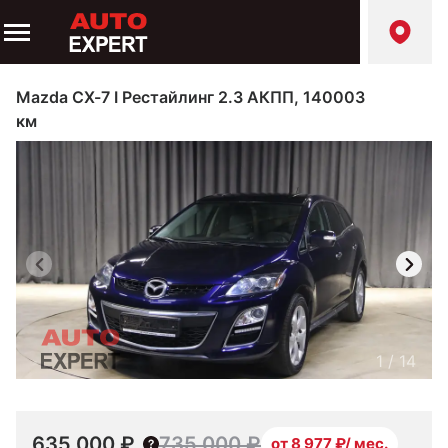
Mazda CX-7 I Рестайлинг 2.3 АКПП, 140003
км
1
/
14
635 000 ₽
735 000 ₽
от 8 977 ₽/ мес.