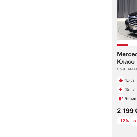
Merced
Класс
S500 4MA
4.7 л
455 л.
Бензи
2 199
-12%
о