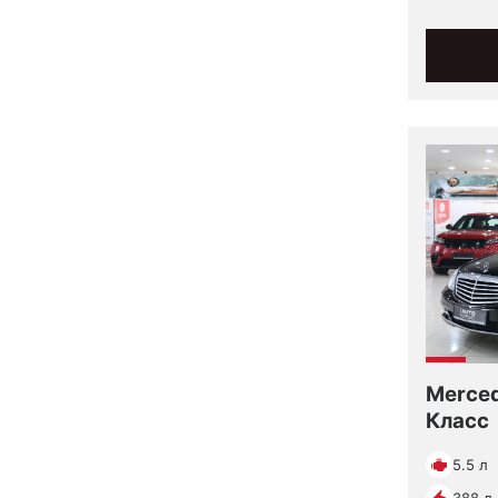
Merced
Класс
5.5 л