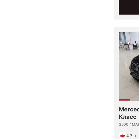
Merced
Класс
S500 4MA
4.7 л