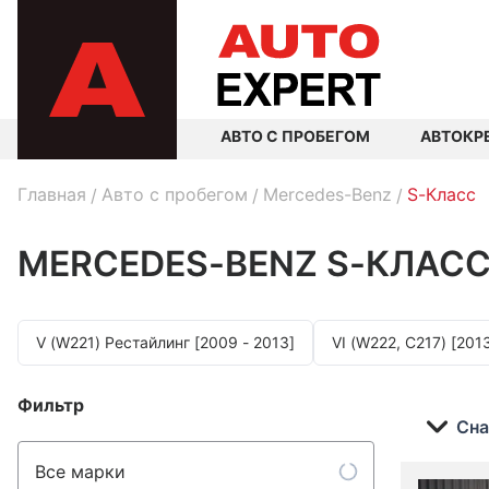
АВТО С ПРОБЕГОМ
АВТОКР
Главная
Авто с пробегом
Mercedes-Benz
S-Класс
MERCEDES-BENZ S-КЛАС
V (W221) Рестайлинг [2009 - 2013]
VI (W222, C217) [2013
Фильтр
Сна
Все марки