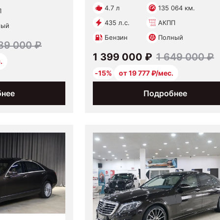
4.7 л
135 064 км.
П
435 л.с.
АКПП
ный
Бензин
Полный
39 000 ₽
1 399 000 ₽
1 649 000 ₽
.
-15%
от 19 777 ₽/мес.
бнее
Подробнее