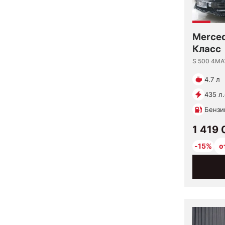
Merced
Класс
S 500 4MA
4.7 л
435 л.
Бензи
1 419 
-15%
о