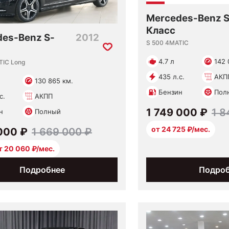
Mercedes-Benz S
Класс
es-Benz S-
2012
S 500 4MATIC
4.7 л
142 
TIC Long
435 л.с.
АКП
130 865 км.
Бензин
Пол
с.
АКПП
1 749 000 ₽
1 8
н
Полный
от 24 725 ₽/мес.
000 ₽
1 669 000 ₽
т 20 060 ₽/мес.
Подробнее
Подро