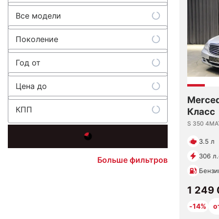
Все модели
Поколение
Год от
Цена до
Merced
КПП
Класс
S 350 4MA
3.5 л
306 л.
Больше фильтров
Бензи
1 249
-14%
о