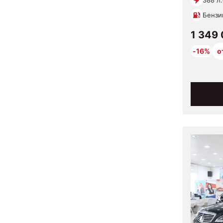
388 л.
Бензи
1 349
-16%
о