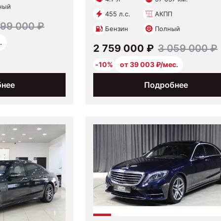
ный
455 л.с.
АКПП
899 000 ₽
Бензин
Полный
.
2 759 000 ₽
3 059 000 ₽
-10%
от 39 003 ₽/мес.
бнее
Подробнее