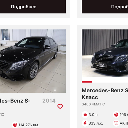
Подробнее
Подро
Mercedes-Benz S
Класс
es-Benz S-
2014
S400 4MATIC
TIC
3.0 л
106 
333 л.с.
АКП
114 276 км.