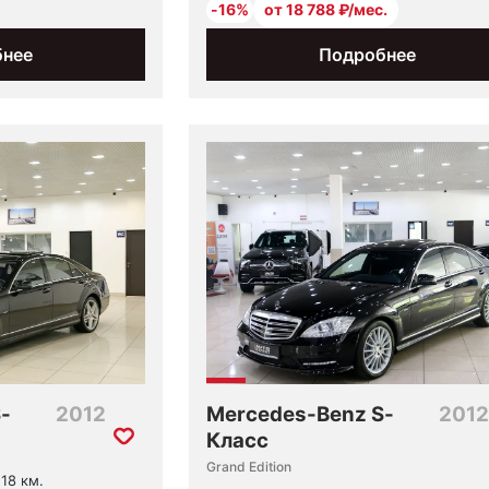
-16%
от 18 788 ₽/мес.
бнее
Подробнее
-
2012
Mercedes-Benz S-
2012
Класс
Grand Edition
218 км.