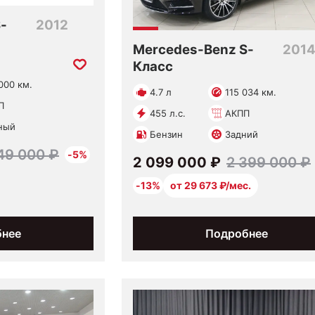
-
2012
Mercedes-Benz S-
201
Класс
000 км.
4.7 л
115 034 км.
П
455 л.с.
АКПП
ный
Бензин
Задний
49 000 ₽
-5%
2 099 000 ₽
2 399 000 ₽
-13%
от 29 673 ₽/мес.
бнее
Подробнее