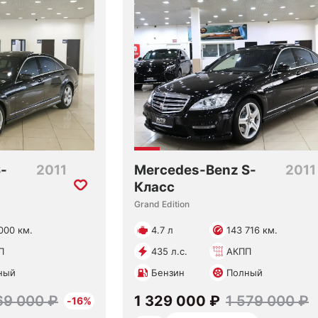
-
2011
Mercedes-Benz S-
2011
Класс
Grand Edition
000 км.
4.7 л
143 716 км.
П
435 л.с.
АКПП
ный
Бензин
Полный
69 000 ₽
1 329 000 ₽
1 579 000 ₽
-16%