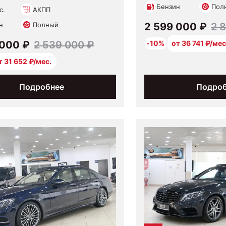
Бензин
Пол
с.
АКПП
н
Полный
2 599 000 ₽
2 
 000 ₽
2 539 000 ₽
-10%
от 36 741 ₽/мес
т 31 652 ₽/мес.
Подробнее
Подро