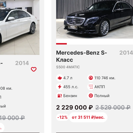
Mercedes-Benz S-
201
Класс
-
2014
S500 4MATIC
4.7 л
110 746 км.
455 л.с.
АКПП
908 км.
Бензин
Полный
П
ный
2 229 000 ₽
2 529 000 ₽
19 000 ₽
-12%
от 31 511 ₽/мес.
.