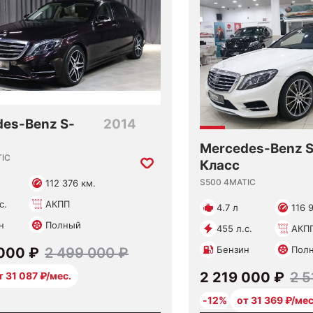
es-Benz S-
2014
Mercedes-Benz S
TIC
Класс
S500 4MATIC
112 376 км.
с.
АКПП
4.7 л
116 
н
Полный
455 л.с.
АКП
Бензин
Пол
 000 ₽
2 499 000 ₽
2 219 000 ₽
2 5
т 31 087 ₽/мес.
-12%
от 31 369 ₽/мес