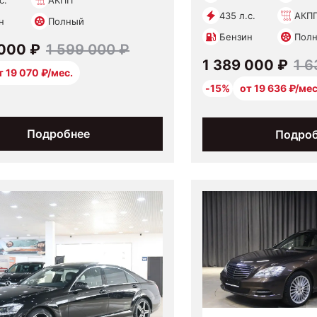
с.
АКПП
435 л.с.
АКП
н
Полный
Бензин
Пол
 000 ₽
1 599 000 ₽
1 389 000 ₽
1 6
т 19 070 ₽/мес.
-15%
от 19 636 ₽/мес
Подробнее
Подро