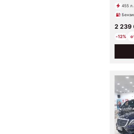
455 л.
Бензи
2 239
-12%
о