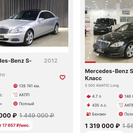
es-Benz S-
2012
Mercedes-Benz S
TIC
Класс
S 500 4MATIC Long
139 741 км.
с.
АКПП
4.7 л
146 
н
Полный
435 л.с.
АКП
Бензин
Пол
 000 ₽
1 449 000 ₽
1 319 000 ₽
1 5
т 17 657 ₽/мес.