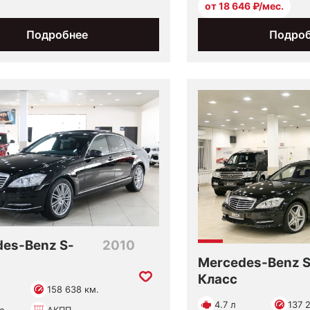
от 18 646 ₽/мес.
Подробнее
Подро
es-Benz S-
2010
Mercedes-Benz S
Класс
158 638 км.
4.7 л
137 