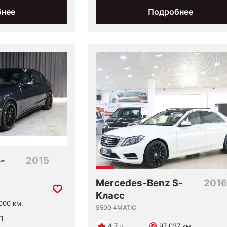
бнее
Подробнее
-
2015
Mercedes-Benz S-
2016
Класс
000 км.
S500 4MATIC
П
4.7 л
97 037 км.