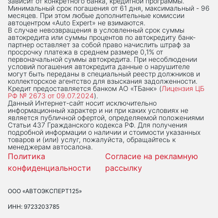
зависит от конкретного банка, кредитной программы.
Минимальный срок погашения от 61 дня, максимальный - 96
месяцев. При этом любые дополнительные комиссии
автоцентром «Auto Expert» не взимаются.
В случае невозвращения в условленный срок суммы
автокредита или суммы процентов по автокредиту банк-
партнер оставляет за собой право начислить штраф за
просрочку платежа в среднем размере 0,1% от
первоначальной суммы автокредита. При несоблюдении
условий погашения автокредита данные о нарушителе
могут быть переданы в специальный реестр должников и
коллекторское агентство для взыскания задолженности.
Кредит предоставляется банком АО «ТБанк» (
Лицензия ЦБ
РФ № 2673 от 09.07.2024
).
Данный Интернет-сaйт носит исключительно
информационный характер и ни при каких условиях не
является публичной офертой, определяемой положениями
Статьи 437 Гражданского кодекса РФ. Для получения
подробной информации о наличии и стоимости указанных
товаров и (или) услуг, пожалуйста, обращайтесь к
менеджерам автосалона.
Политика
Согласие на рекламную
конфиденциальности
рассылку
ООО «АВТОЭКСПЕРТ125»
ИНН: 9723203785