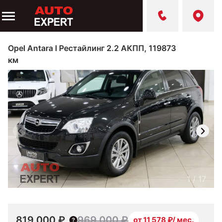
Opel Antara I Рестайлинг 2.2 АКПП, 119873
км
1
/
17
819 000 ₽
969 000 ₽
от 11 578 ₽/ мес.