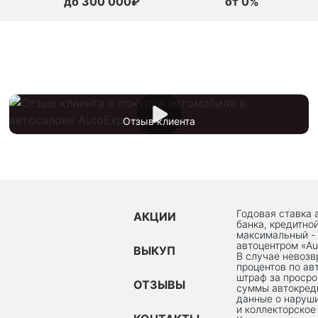
до 300 000₽
от 0%
Отзыв клиента
Годовая ставка 
АКЦИИ
банка, кредитно
максимальный -
автоцентром «Au
ВЫКУП
В случае невоз
процентов по ав
штраф за просро
ОТЗЫВЫ
суммы автокред
данные о наруши
и коллекторское