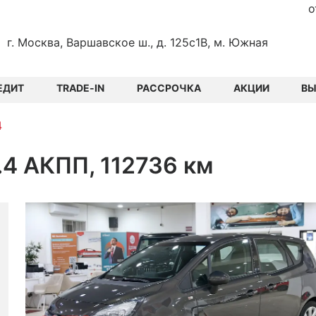
о
г. Москва, Варшавское ш., д. 125с1В, м. Южная
ЕДИТ
TRADE-IN
РАССРОЧКА
АКЦИИ
В
4
1.4 АКПП, 112736 км