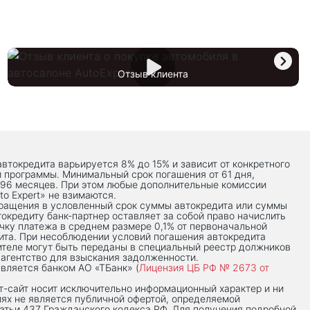
Отзыв клиента
автокредита варьируется 8% до 15% и зависит от конкретного
й программы. Минимальный срок погашения от 61 дня,
 96 месяцев. При этом любые дополнительные комиссии
to Expert» не взимаются.
вращения в условленный срок суммы автокредита или суммы
токредиту банк-партнер оставляет за собой право начислить
чку платежа в среднем размере 0,1% от первоначальной
ита. При несоблюдении условий погашения автокредита
теле могут быть переданы в специальный реестр должников
 агентство для взыскания задолженности.
вляется банком АО «ТБанк» (
Лицензия ЦБ РФ № 2673 от
-сaйт носит исключительно информационный характер и ни
иях не является публичной офертой, определяемой
тьи 437 Гражданского кодекса РФ. Для получения подробной