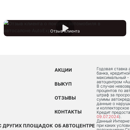
Отзыв клиента
Годовая ставка 
АКЦИИ
банка, кредитно
максимальный -
автоцентром «Au
ВЫКУП
В случае невоз
процентов по ав
штраф за просро
ОТЗЫВЫ
суммы автокред
данные о наруши
и коллекторское
КОНТАКТЫ
Кредит предоста
09.07.2024
).
Данный Интернет
С ДРУГИХ ПЛОЩАДОК
ОБ АВТОЦЕНТРЕ
при каких услов
положениями Ста