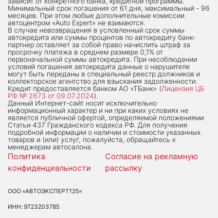
зависит от конкретного банка, кредитной программы.
Минимальный срок погашения от 61 дня, максимальный - 96
месяцев. При этом любые дополнительные комиссии
автоцентром «Auto Expert» не взимаются.
В случае невозвращения в условленный срок суммы
автокредита или суммы процентов по автокредиту банк-
партнер оставляет за собой право начислить штраф за
просрочку платежа в среднем размере 0,1% от
первоначальной суммы автокредита. При несоблюдении
условий погашения автокредита данные о нарушителе
могут быть переданы в специальный реестр должников и
коллекторское агентство для взыскания задолженности.
Кредит предоставляется банком АО «ТБанк» (
Лицензия ЦБ
РФ № 2673 от 09.07.2024
).
Данный Интернет-сaйт носит исключительно
информационный характер и ни при каких условиях не
является публичной офертой, определяемой положениями
Статьи 437 Гражданского кодекса РФ. Для получения
подробной информации о наличии и стоимости указанных
товаров и (или) услуг, пожалуйста, обращайтесь к
менеджерам автосалона.
Политика
Согласие на рекламную
конфиденциальности
рассылку
ООО «АВТОЭКСПЕРТ125»
ИНН: 9723203785