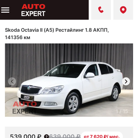
Skoda Octavia II (A5) Рестайлинг 1.8 АКПП,
141356 км
1
/
15
539 000 ₽
639 000 ₽
от 7 620 ₽/ мес.