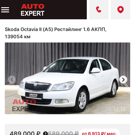
Skoda Octavia II (A5) Рестайлинг 1.6 АКПП,
139054 км
1
/
14
489 000 ₽
589 000 ₽
от 6 913 ₽/ мес.