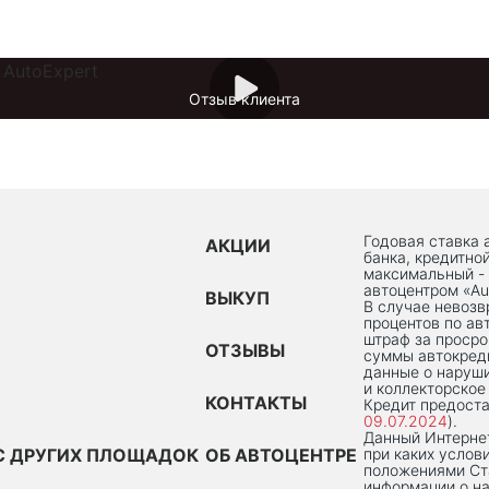
Отзыв клиента
Годовая ставка 
АКЦИИ
банка, кредитно
максимальный -
автоцентром «Au
ВЫКУП
В случае невоз
процентов по ав
штраф за просро
ОТЗЫВЫ
суммы автокред
данные о наруши
и коллекторское
КОНТАКТЫ
Кредит предоста
09.07.2024
).
Данный Интернет
С ДРУГИХ ПЛОЩАДОК
ОБ АВТОЦЕНТРЕ
при каких услов
положениями Ста
информации о на