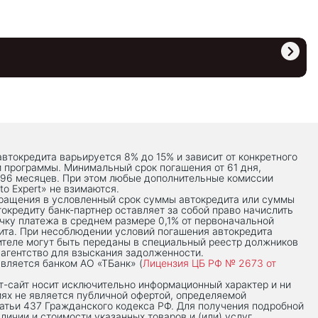
автокредита варьируется 8% до 15% и зависит от конкретного
й программы. Минимальный срок погашения от 61 дня,
 96 месяцев. При этом любые дополнительные комиссии
to Expert» не взимаются.
вращения в условленный срок суммы автокредита или суммы
токредиту банк-партнер оставляет за собой право начислить
чку платежа в среднем размере 0,1% от первоначальной
ита. При несоблюдении условий погашения автокредита
теле могут быть переданы в специальный реестр должников
 агентство для взыскания задолженности.
вляется банком АО «ТБанк» (
Лицензия ЦБ РФ № 2673 от
-сaйт носит исключительно информационный характер и ни
иях не является публичной офертой, определяемой
тьи 437 Гражданского кодекса РФ. Для получения подробной
личии и стоимости указанных товаров и (или) услуг,