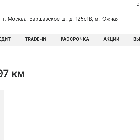
о
г. Москва, Варшавское ш., д. 125с1В, м. Южная
ЕДИТ
TRADE-IN
РАССРОЧКА
АКЦИИ
В
497 км