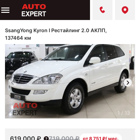
SsangYong Kyron I Рестайлинг 2.0 АКПП,
137464 км
1
/
13
619 000 ₽
719 000 ₽
от 8 751 ₽/ мес.