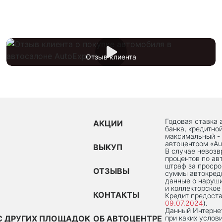
Отзыв клиента
Годовая ставка 
АКЦИИ
банка, кредитно
максимальный -
автоцентром «Au
ВЫКУП
В случае невоз
процентов по ав
штраф за просро
ОТЗЫВЫ
суммы автокред
данные о наруши
и коллекторское
КОНТАКТЫ
Кредит предоста
09.07.2024
).
Данный Интернет
С ДРУГИХ ПЛОЩАДОК
ОБ АВТОЦЕНТРЕ
при каких услов