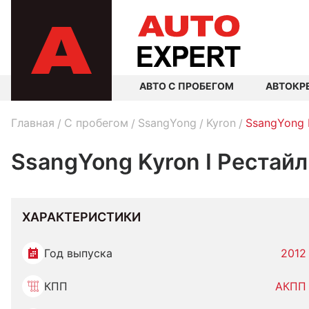
АВТО С ПРОБЕГОМ
АВТОКР
Главная
C пробегом
SsangYong
Kyron
SsangYong 
SsangYong Kyron I Рестайл
ХАРАКТЕРИСТИКИ
Год выпуска
2012
КПП
АКПП