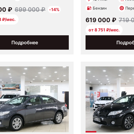
Бензин
Пер
00 ₽
699 000 ₽
-14%
619 000 ₽
719 
8 ₽/мес.
от 8 751 ₽/мес.
Подробнее
Подро