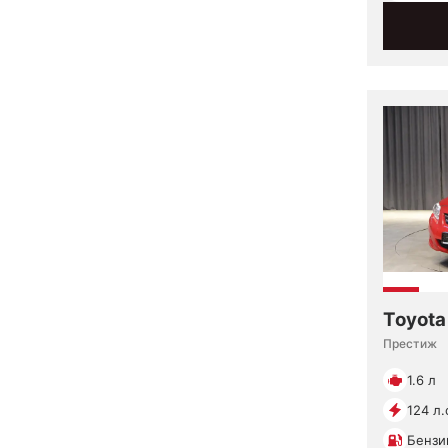
Toyota
Престиж
1.6 л
124 л.
Бензи