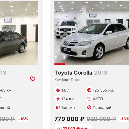
13
Toyota Corolla
2013
Комфорт Плюс
563 км.
1.6 л
125 555 км.
П
124 л.с.
АКПП
едний
Бензин
Передний
000 ₽
779 000 ₽
929 000 ₽
-16%
-16
от 11 012 ₽/мес.