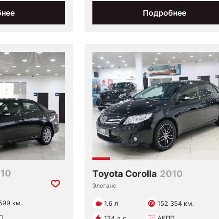
бнее
Подробнее
10
Toyota Corolla
2010
Элеганс
599 км.
1.6 л
152 354 км.
П
124 л.с.
АКПП