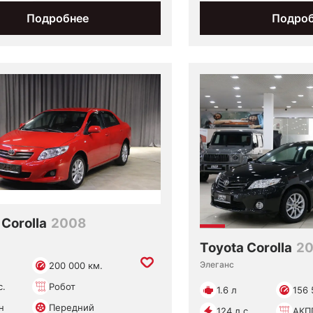
Подробнее
Подро
 Corolla
2008
Toyota Corolla
20
Элеганс
200 000 км.
с.
Робот
1.6 л
156 
н
Передний
124 л.с.
АКП