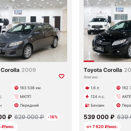
 Corolla
2009
Toyota Corolla
2
Элеганс
163 538 км.
1.6 л
162 
с.
МКПП
124 л.с.
АКП
н
Передний
Бензин
Пер
00 ₽
629 000 ₽
539 000 ₽
639 
-16%
8 ₽/мес.
от 7 620 ₽/мес.