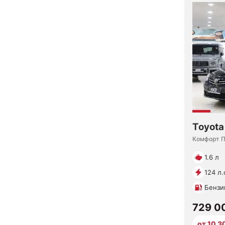
Toyota
Комфорт 
1.6 л
124 л.
Бензи
729 0
от 10 3