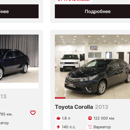
бнее
Подробнее
13
Toyota Corolla
2013
785 км.
1.8 л
122 000 км.
атор
140 л.с.
Вариатор