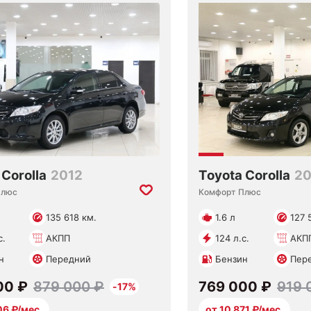
 Corolla
2012
Toyota Corolla
20
Плюс
Комфорт Плюс
135 618 км.
1.6 л
127 
с.
АКПП
124 л.с.
АКП
н
Передний
Бензин
Пер
00 ₽
879 000 ₽
769 000 ₽
919 
-17%
06 ₽/мес.
от 10 871 ₽/мес.