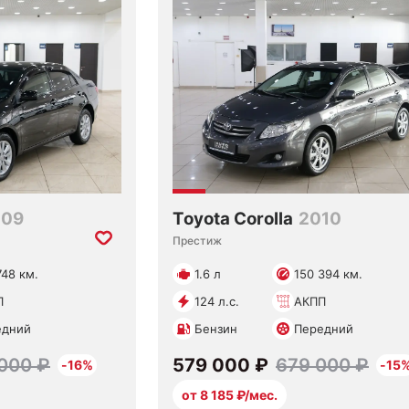
009
Toyota Corolla
2010
Престиж
748 км.
1.6 л
150 394 км.
П
124 л.с.
АКПП
едний
Бензин
Передний
000 ₽
579 000 ₽
679 000 ₽
-16%
-15
от 8 185 ₽/мес.