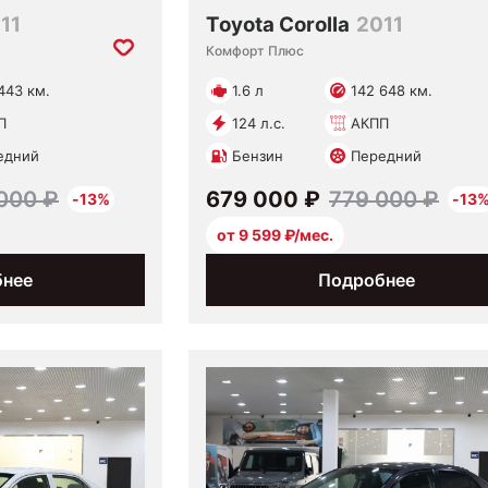
11
Toyota Corolla
2011
Комфорт Плюс
443 км.
1.6 л
142 648 км.
П
124 л.с.
АКПП
едний
Бензин
Передний
000 ₽
679 000 ₽
779 000 ₽
-13%
-13
от 9 599 ₽/мес.
бнее
Подробнее