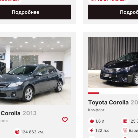
Подробнее
Подро
Toyota Corolla
20
Комфорт
 Corolla
2013
Плюс
1.6 л
125 
122 л.с.
Вари
124 863 км.