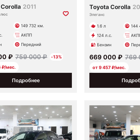
 Corolla
2011
Toyota Corolla
20
Плюс
Элеганс
149 732 км.
1.6 л
144 
с.
АКПП
124 л.с.
АКП
н
Передний
Бензин
Пер
00 ₽
759 000 ₽
669 000 ₽
769 
-13%
6 ₽/мес.
от 9 457 ₽/мес.
Подробнее
Подро