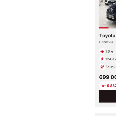
Toyota
Престиж
1.6 л
124 л.
Бензи
699 0
от 9 88