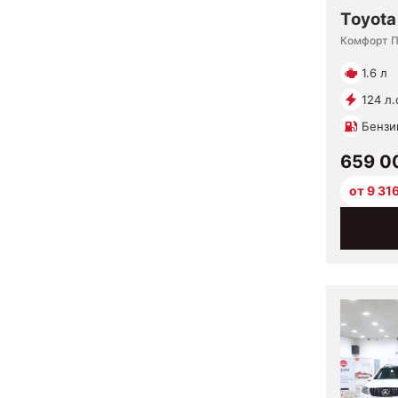
Toyota
Комфорт 
1.6 л
124 л.
Бензи
659 0
от 9 31