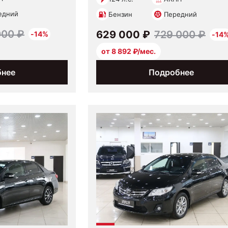
едний
Бензин
Передний
000 ₽
629 000 ₽
729 000 ₽
-14%
-14
от 8 892 ₽/мес.
бнее
Подробнее