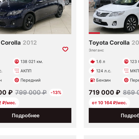
Toyota Corolla
20
 Corolla
2012
Элеганс
1.6 л
123 
138 021 км.
124 л.с.
МКП
с.
АКПП
Бензин
Пер
н
Передний
719 000 ₽
869 
00 ₽
799 000 ₽
-13%
от 10 164 ₽/мес.
2 ₽/мес.
Подробнее
Подро