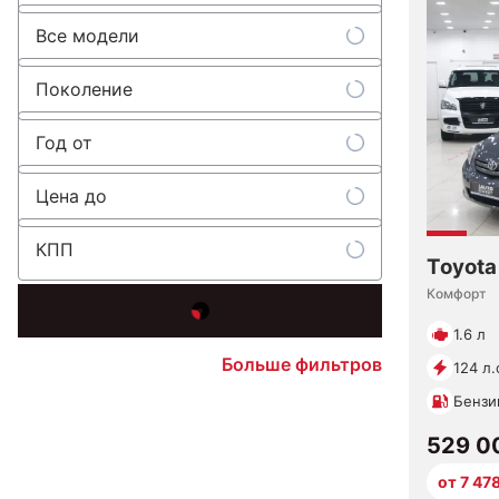
Все модели
Поколение
Год от
Цена до
КПП
Toyota
Комфорт
1.6 л
Больше фильтров
124 л.
Бензи
529 0
от 7 47