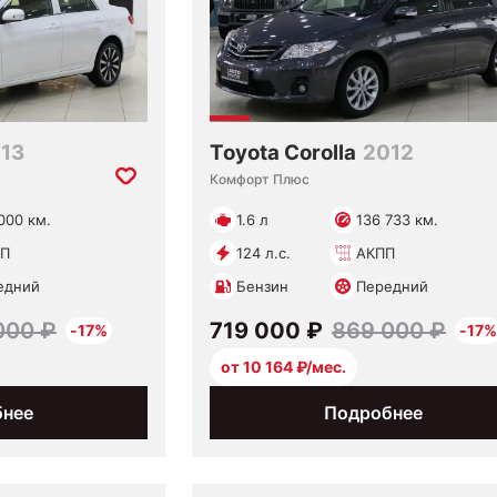
13
Toyota Corolla
2012
Комфорт Плюс
000 км.
1.6 л
136 733 км.
П
124 л.с.
АКПП
едний
Бензин
Передний
000 ₽
719 000 ₽
869 000 ₽
-17%
-17%
от 10 164 ₽/мес.
бнее
Подробнее