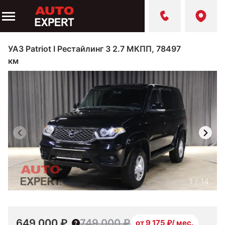
УАЗ Patriot I Рестайлинг 3 2.7 МКПП, 78497
км
1
/
14
649 000 ₽
749 000 ₽
от 9 175 ₽/ мес.