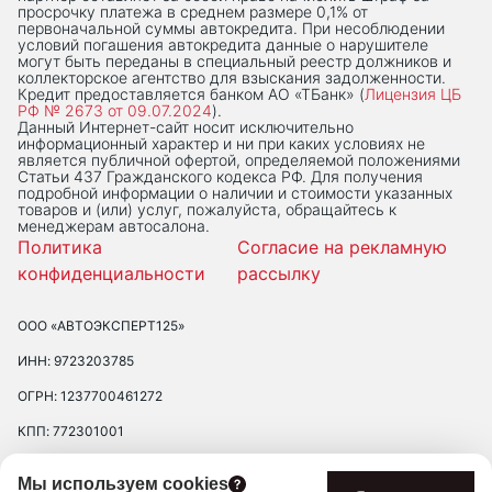
просрочку платежа в среднем размере 0,1% от
первоначальной суммы автокредита. При несоблюдении
условий погашения автокредита данные о нарушителе
могут быть переданы в специальный реестр должников и
коллекторское агентство для взыскания задолженности.
Кредит предоставляется банком АО «ТБанк» (
Лицензия ЦБ
РФ № 2673 от 09.07.2024
).
Данный Интернет-сaйт носит исключительно
информационный характер и ни при каких условиях не
является публичной офертой, определяемой положениями
Статьи 437 Гражданского кодекса РФ. Для получения
подробной информации о наличии и стоимости указанных
товаров и (или) услуг, пожалуйста, обращайтесь к
менеджерам автосалона.
Политика
Согласие на рекламную
конфиденциальности
рассылку
ООО «АВТОЭКСПЕРТ125»
ИНН: 9723203785
ОГРН: 1237700461272
КПП: 772301001
ЮРИДИЧЕСКИЙ АДРЕС: 109390 ГОР. МОСКВА, УЛ. ЛЮБЛИНСКАЯ, Д.
Мы используем cookies