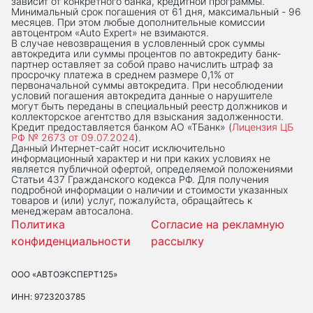
зависит от конкретного банка, кредитной программы.
Минимальный срок погашения от 61 дня, максимальный - 96
месяцев. При этом любые дополнительные комиссии
автоцентром «Auto Expert» не взимаются.
В случае невозвращения в условленный срок суммы
автокредита или суммы процентов по автокредиту банк-
партнер оставляет за собой право начислить штраф за
просрочку платежа в среднем размере 0,1% от
первоначальной суммы автокредита. При несоблюдении
условий погашения автокредита данные о нарушителе
могут быть переданы в специальный реестр должников и
коллекторское агентство для взыскания задолженности.
Кредит предоставляется банком АО «ТБанк» (
Лицензия ЦБ
РФ № 2673 от 09.07.2024
).
Данный Интернет-сaйт носит исключительно
информационный характер и ни при каких условиях не
является публичной офертой, определяемой положениями
Статьи 437 Гражданского кодекса РФ. Для получения
подробной информации о наличии и стоимости указанных
товаров и (или) услуг, пожалуйста, обращайтесь к
менеджерам автосалона.
Политика
Согласие на рекламную
конфиденциальности
рассылку
ООО «АВТОЭКСПЕРТ125»
ИНН: 9723203785