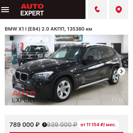
BMW X1 I (E84) 2.0 АКПП, 135380 км
1
/
13
789 000 ₽
939 000 ₽
от 11 154 ₽/ мес.