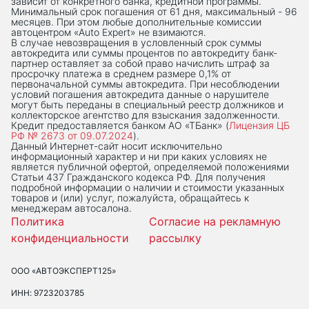
зависит от конкретного банка, кредитной программы.
Минимальный срок погашения от 61 дня, максимальный - 96
месяцев. При этом любые дополнительные комиссии
автоцентром «Auto Expert» не взимаются.
В случае невозвращения в условленный срок суммы
автокредита или суммы процентов по автокредиту банк-
партнер оставляет за собой право начислить штраф за
просрочку платежа в среднем размере 0,1% от
первоначальной суммы автокредита. При несоблюдении
условий погашения автокредита данные о нарушителе
могут быть переданы в специальный реестр должников и
коллекторское агентство для взыскания задолженности.
Кредит предоставляется банком АО «ТБанк» (
Лицензия ЦБ
РФ № 2673 от 09.07.2024
).
Данный Интернет-сaйт носит исключительно
информационный характер и ни при каких условиях не
является публичной офертой, определяемой положениями
Статьи 437 Гражданского кодекса РФ. Для получения
подробной информации о наличии и стоимости указанных
товаров и (или) услуг, пожалуйста, обращайтесь к
менеджерам автосалона.
Политика
Согласие на рекламную
конфиденциальности
рассылку
ООО «АВТОЭКСПЕРТ125»
ИНН: 9723203785