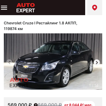
Chevrolet Cruze I Рестайлинг 1.8 АКПП,
119874 км
1
/
14
569 000 ₽
669 000 ₽
от 8 044 ₽/ мес.