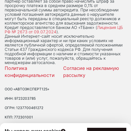
партнер оставляет за собой право начислить штраф за
просрочку платежа в среднем размере 0,1% от
первоначальной суммы автокредита. При несоблюдении
условий погашения автокредита данные о нарушителе
могут быть переданы в специальный реестр должников и
коллекторское агентство для взыскания задолженности.
Кредит предоставляется банком АО «ТБанк» (
Лицензия ЦБ
РФ № 2673 от 09.07.2024
).
Данный Интернет-сaйт носит исключительно
информационный характер и ни при каких условиях не
является публичной офертой, определяемой положениями
Статьи 437 Гражданского кодекса РФ. Для получения
подробной информации о наличии и стоимости указанных
товаров и (или) услуг, пожалуйста, обращайтесь к
менеджерам автосалона.
Политика
Согласие на рекламную
конфиденциальности
рассылку
ООО «АВТОЭКСПЕРТ125»
ИНН: 9723203785
ОГРН: 1237700461272
КПП: 772301001
ЮРИДИЧЕСКИЙ АДРЕС: 109390 ГОР. МОСКВА, УЛ. ЛЮБЛИНСКАЯ, Д.