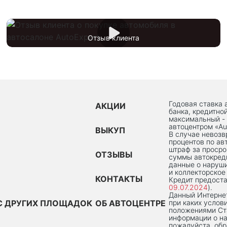
Отзыв клиента
Годовая ставка 
АКЦИИ
банка, кредитно
максимальный -
автоцентром «Au
ВЫКУП
В случае невоз
процентов по ав
штраф за просро
ОТЗЫВЫ
суммы автокред
данные о наруши
и коллекторское
КОНТАКТЫ
Кредит предоста
09.07.2024
).
Данный Интернет
С ДРУГИХ ПЛОЩАДОК
ОБ АВТОЦЕНТРЕ
при каких услов
положениями Ста
информации о на
пожалуйста, об