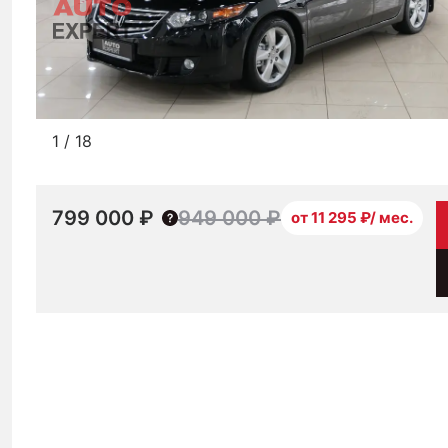
1
/
18
799 000 ₽
949 000 ₽
от 11 295 ₽/ мес.