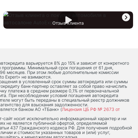
Отзыв клиента
автокредита варьируется 8% до 15% и зависит от конкретного
й программы. Минимальный срок погашения от 61 дня,
 96 месяцев. При этом любые дополнительные комиссии
to Expert» не взимаются.
вращения в условленный срок суммы автокредита или суммы
токредиту банк-партнер оставляет за собой право начислить
чку платежа в среднем размере 0,1% от первоначальной
ита. При несоблюдении условий погашения автокредита
теле могут быть переданы в специальный реестр должников
 агентство для взыскания задолженности.
вляется банком АО «ТБанк» (
Лицензия ЦБ РФ № 2673 от
-сaйт носит исключительно информационный характер и ни
иях не является публичной офертой, определяемой
тьи 437 Гражданского кодекса РФ. Для получения подробной
личии и стоимости указанных товаров и (или) услуг,
ращайтесь к менеджерам автосалона.