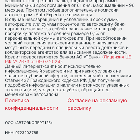
зависит от конкретного банка, кредитной программы.
Минимальный срок погашения от 61 дня, максимальный - 96
месяцев. При этом любые дополнительные комиссии
автоцентром «Auto Expert» не взимаются.
В случае невозвращения в условленный срок суммы
автокредита или суммы процентов по автокредиту банк-
партнер оставляет за собой право начислить штраф за
просрочку платежа в среднем размере 0,1% от
первоначальной суммы автокредита. При несоблюдении
условий погашения автокредита данные о нарушителе
могут быть переданы в специальный реестр должников и
коллекторское агентство для взыскания задолженности.
Кредит предоставляется банком АО «ТБанк» (
Лицензия ЦБ
РФ № 2673 от 09.07.2024
).
Данный Интернет-сaйт носит исключительно
информационный характер и ни при каких условиях не
является публичной офертой, определяемой положениями
Статьи 437 Гражданского кодекса РФ. Для получения
подробной информации о наличии и стоимости указанных
товаров и (или) услуг, пожалуйста, обращайтесь к
менеджерам автосалона.
Политика
Согласие на рекламную
конфиденциальности
рассылку
ООО «АВТОЭКСПЕРТ125»
ИНН: 9723203785