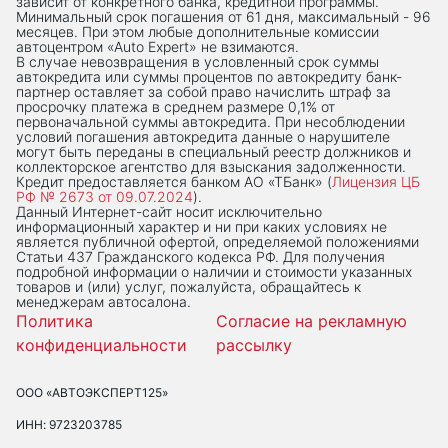
зависит от конкретного банка, кредитной программы.
Минимальный срок погашения от 61 дня, максимальный - 96
месяцев. При этом любые дополнительные комиссии
автоцентром «Auto Expert» не взимаются.
В случае невозвращения в условленный срок суммы
автокредита или суммы процентов по автокредиту банк-
партнер оставляет за собой право начислить штраф за
просрочку платежа в среднем размере 0,1% от
первоначальной суммы автокредита. При несоблюдении
условий погашения автокредита данные о нарушителе
могут быть переданы в специальный реестр должников и
коллекторское агентство для взыскания задолженности.
Кредит предоставляется банком АО «ТБанк» (
Лицензия ЦБ
РФ № 2673 от 09.07.2024
).
Данный Интернет-сaйт носит исключительно
информационный характер и ни при каких условиях не
является публичной офертой, определяемой положениями
Статьи 437 Гражданского кодекса РФ. Для получения
подробной информации о наличии и стоимости указанных
товаров и (или) услуг, пожалуйста, обращайтесь к
менеджерам автосалона.
Политика
Согласие на рекламную
конфиденциальности
рассылку
ООО «АВТОЭКСПЕРТ125»
ИНН: 9723203785