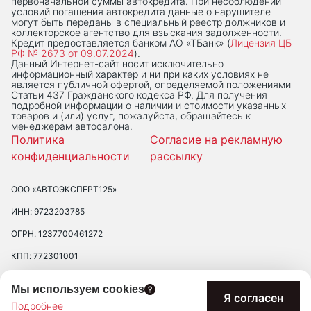
первоначальной суммы автокредита. При несоблюдении
условий погашения автокредита данные о нарушителе
могут быть переданы в специальный реестр должников и
коллекторское агентство для взыскания задолженности.
Кредит предоставляется банком АО «ТБанк» (
Лицензия ЦБ
РФ № 2673 от 09.07.2024
).
Данный Интернет-сaйт носит исключительно
информационный характер и ни при каких условиях не
является публичной офертой, определяемой положениями
Статьи 437 Гражданского кодекса РФ. Для получения
подробной информации о наличии и стоимости указанных
товаров и (или) услуг, пожалуйста, обращайтесь к
менеджерам автосалона.
Политика
Согласие на рекламную
конфиденциальности
рассылку
ООО «АВТОЭКСПЕРТ125»
ИНН: 9723203785
ОГРН: 1237700461272
КПП: 772301001
ЮРИДИЧЕСКИЙ АДРЕС: 109390 ГОР. МОСКВА, УЛ. ЛЮБЛИНСКАЯ, Д.
Мы используем cookies
47, ПОМ. 2/Н
Я согласен
Подробнее