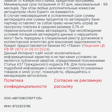
зависит от конкретного банка, кредитной программы.
Минимальный срок погашения от 61 дня, максимальный - 96
месяцев. При этом любые дополнительные комиссии
автоцентром «Auto Expert» не взимаются.
В случае невозвращения в условленный срок суммы
автокредита или суммы процентов по автокредиту банк-
партнер оставляет за собой право начислить штраф за
просрочку платежа в среднем размере 0,1% от
первоначальной суммы автокредита. При несоблюдении
условий погашения автокредита данные о нарушителе
могут быть переданы в специальный реестр должников и
коллекторское агентство для взыскания задолженности.
Кредит предоставляется банком АО «ТБанк» (
Лицензия ЦБ
РФ № 2673 от 09.07.2024
).
Данный Интернет-сaйт носит исключительно
информационный характер и ни при каких условиях не
является публичной офертой, определяемой положениями
Статьи 437 Гражданского кодекса РФ. Для получения
подробной информации о наличии и стоимости указанных
товаров и (или) услуг, пожалуйста, обращайтесь к
менеджерам автосалона.
Политика
Согласие на рекламную
конфиденциальности
рассылку
ООО «АВТОЭКСПЕРТ125»
ИНН: 9723203785