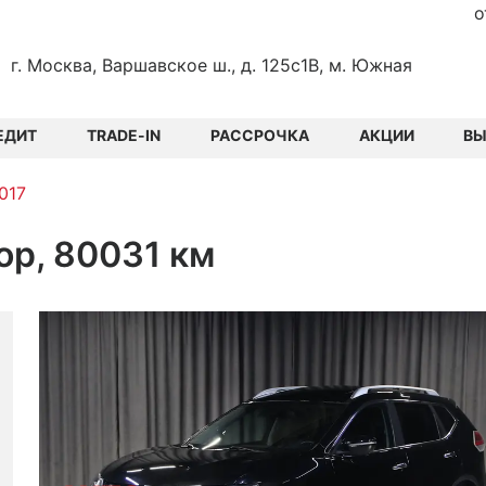
о
г. Москва, Варшавское ш., д. 125с1В, м. Южная
ЕДИТ
TRADE-IN
РАССРОЧКА
АКЦИИ
В
2017
тор, 80031 км