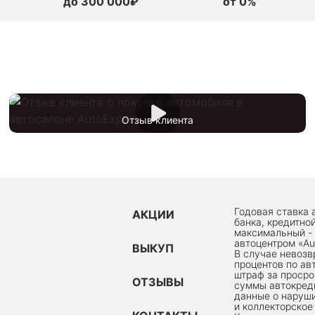
до 300 000₽
от 0%
Отзыв клиента
Годовая ставка 
АКЦИИ
банка, кредитно
максимальный -
автоцентром «Au
ВЫКУП
В случае невоз
процентов по ав
штраф за просро
ОТЗЫВЫ
суммы автокред
данные о наруши
и коллекторское