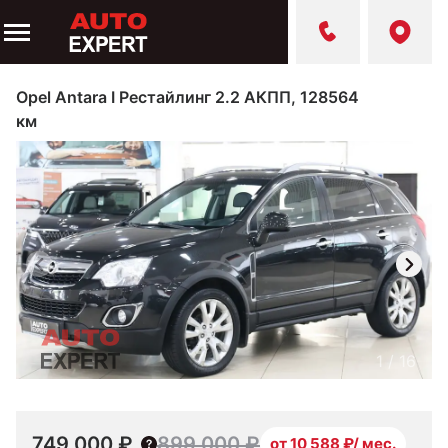
Opel Antara I Рестайлинг 2.2 АКПП, 128564
км
1
/
16
749 000 ₽
899 000 ₽
от 10 588 ₽/ мес.