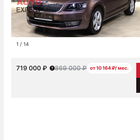
1
/
14
719 000 ₽
869 000 ₽
от 10 164 ₽/ мес.