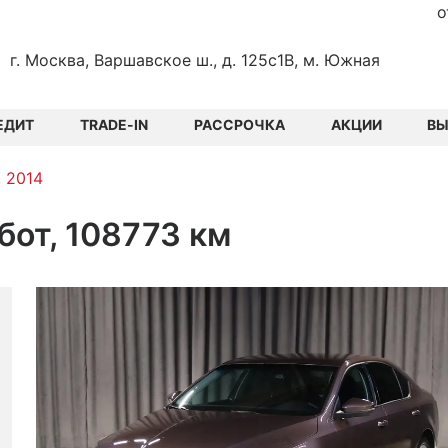
о
г. Москва, Варшавское ш., д. 125с1В, м. Южная
ЕДИТ
TRADE-IN
РАССРОЧКА
АКЦИИ
В
, 2014
обот, 108773 км