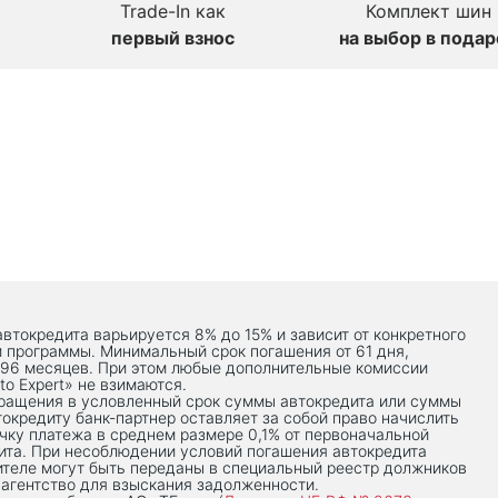
Trade-In как
Комплект шин
первый взнос
на выбор в подар
автокредита варьируется 8% до 15% и зависит от конкретного
й программы. Минимальный срок погашения от 61 дня,
 96 месяцев. При этом любые дополнительные комиссии
to Expert» не взимаются.
вращения в условленный срок суммы автокредита или суммы
токредиту банк-партнер оставляет за собой право начислить
чку платежа в среднем размере 0,1% от первоначальной
ита. При несоблюдении условий погашения автокредита
теле могут быть переданы в специальный реестр должников
 агентство для взыскания задолженности.