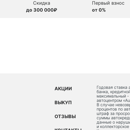
Скидка
Первый взнос
до 300 000₽
от 0%
Годовая ставка 
АКЦИИ
банка, кредитно
максимальный -
автоцентром «Au
ВЫКУП
В случае невоз
процентов по ав
штраф за просро
ОТЗЫВЫ
суммы автокред
данные о наруши
и коллекторское