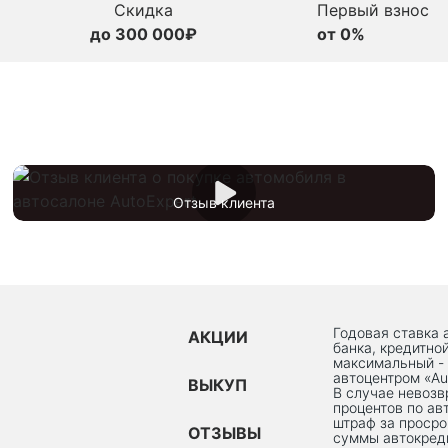
Скидка
Первый взнос
до 300 000₽
от 0%
Отзыв клиента
Годовая ставка 
АКЦИИ
банка, кредитно
максимальный -
автоцентром «Au
ВЫКУП
В случае невоз
процентов по ав
штраф за просро
ОТЗЫВЫ
суммы автокред