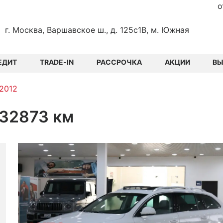
о
г. Москва, Варшавское ш., д. 125с1В, м. Южная
ЕДИТ
TRADE-IN
РАССРОЧКА
АКЦИИ
В
 2012
 132873 км