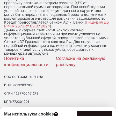
просрочку платежа в среднем размере 0,1% от
первоначальной суммы автокредита. При несоблюдении
условий погашения автокредита данные о нарушителе
могут быть переданы в специальный реестр должников и
коллекторское агентство для взыскания задолженности.
Кредит предоставляется банком АО «ТБанк» (
Лицензия ЦБ
РФ № 2673 от 09.07.2024
).
Данный Интернет-сaйт носит исключительно
информационный характер и ни при каких условиях не
является публичной офертой, определяемой положениями
Статьи 437 Гражданского кодекса РФ. Для получения
подробной информации о наличии и стоимости указанных
товаров и (или) услуг, пожалуйста, обращайтесь к
менеджерам автосалона.
Политика
Согласие на рекламную
конфиденциальности
рассылку
ООО «АВТОЭКСПЕРТ125»
ИНН: 9723203785
ОГРН: 1237700461272
КПП: 772301001
ЮРИДИЧЕСКИЙ АДРЕС: 109390 ГОР. МОСКВА, УЛ. ЛЮБЛИНСКАЯ, Д.
Мы используем cookies