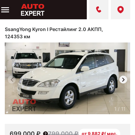
SsangYong Kyron I Рестайлинг 2.0 АКПП,
124353 км
1
/
11
699 000 ₽
799 000 ₽
от 9 882 ₽/ мес.